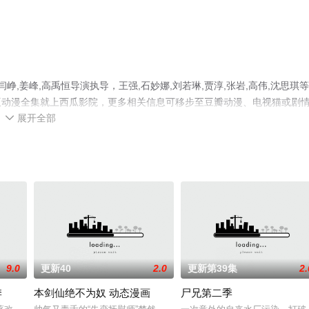
,姜峰,高禹恒导演执导，王强,石妙娜,刘若琳,贾淳,张岩,高伟,沈思琪
版动漫全集就上西瓜影院，更多相关信息可移步至豆瓣动漫、电视猫或剧
展开全部

9.0
更新40
2.0
更新第39集
2.
季
本剑仙绝不为奴 动态漫画
尸兄第二季