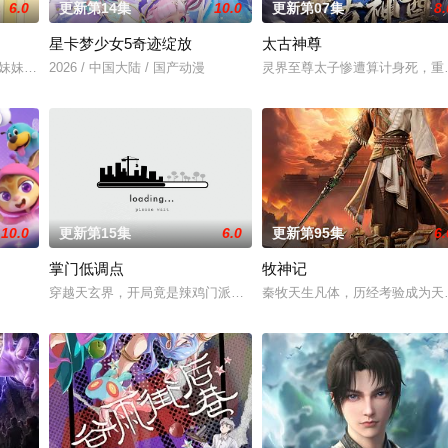
6.0
更新第14集
10.0
更新第07集
8.
星卡梦少女5奇迹绽放
太古神尊
禁地死亡峡谷。必死无疑的秦尘，却意外触发神秘古剑的力量…… 三
妹妹"一跃成为肩负责任的"大姐姐"，而乔治从集万千宠爱
2026 / 中国大陆 / 国产动漫
灵界至尊太子惨遭算计身死，重
10.0
更新第15集
6.0
更新第95集
6.
掌门低调点
牧神记
孩子们迎来了老师、家长们更多的“关爱”，也面临着新的成长挑战，
穿越天玄界，开局竟是辣鸡门派掌门人！都市氪金人重生游戏异界，
秦牧天生凡体，历经考验成为天