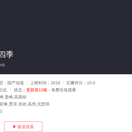
四季
iji
型：
国产动漫
上映时间：
2018
豆瓣评分：
10.0
北话,
状态：
更新第13集
- 免费在线观看
峥,姜峰,高禹恒
若琳,贾淳,张岩,高伟,沈思琪
21
极速观看
