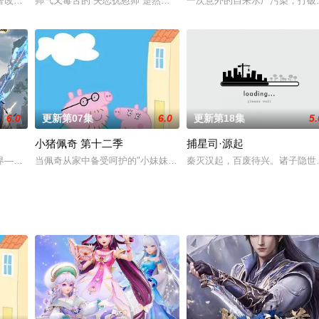
界中的日常生活，阿佑遇到的各种搞笑事件。如波比的游戏时间、玩具熊
著改编，作品讲述男主姚跃是耀阳皇城内政治家族姚家的私生子。更不幸的是，
帅气又毒舌的“失恋抚慰师”楚然因一场意外，穿越到一个强者为尊的
一次意外的自来水厂污染，打破
6.0
更新第07集
6.0
更新第18集
5.
小猪佩奇 第十二季
捕星司·源起
开始。然而一张载着程小时父母线索的照片出现在时光照相馆，为查明真
界——云月大陆。 大陆鼎盛时期由浣溪沙、赤霞峰、风吟山庄、无尘岛、轩辕
当佩奇从家中备受呵护的"小妹妹"一跃成为肩负责任的"大姐姐"，而
秦灭汉起，百废待兴。诸子隐世