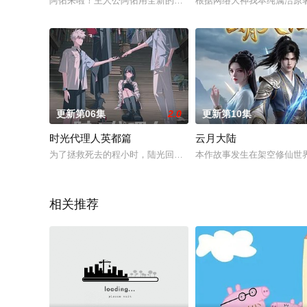
阿佑来啦！主人公阿佑用全新的动漫风格，来介绍阿佑在动画世
根据网络大神我本纯属洁原
更新第06集
2.0
更新第10集
时光代理人英都篇
云月大陆
为了拯救死去的程小时，陆光回到了最初，沿着命运的轨迹重新
本作故事发生在架空修仙世
相关推荐