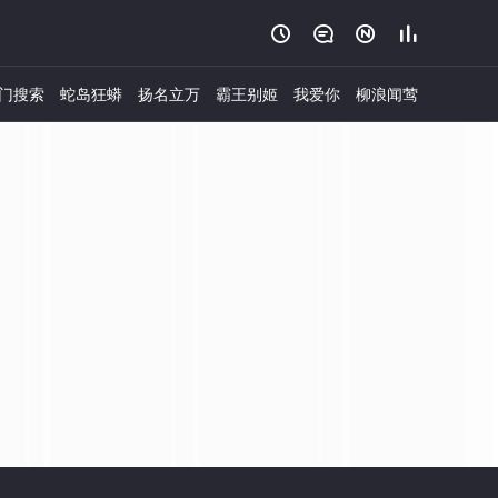




门搜索
蛇岛狂蟒
扬名立万
霸王别姬
我爱你
柳浪闻莺