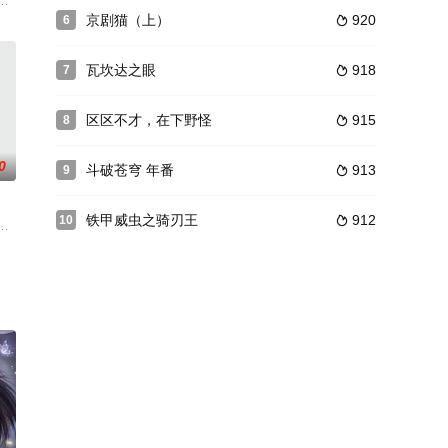
姚跃还是个傻子。他却变成了
修仙世界，并进入瑶山门开始修仙生涯。凭借自己穿越带来的科学
了屌丝青年白小飞的平淡生活。面对前所未闻超强大尸兄，小飞 毅然踏上了寻
京剧猫（上）
920
6

瓦坎达之眼
918
7

区区不才，在下野怪
915
8

0
斗破苍穹 年番
913
9

铁甲威虫之骑刃王
912
10

门五大宗门共同守护，仙道昌
乔治从集万千宠爱
，氏族势行。驱车逐鹿，弱肉何争？同心携力，主臣兼行。天命赐异，源于甘