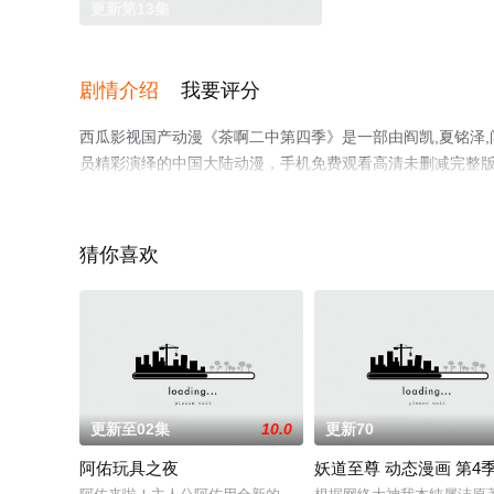
更新第13集
剧情介绍
我要评分
西瓜影视国产动漫《茶啊二中第四季》是一部由阎凯,夏铭泽,闫峥
员精彩演绎的中国大陆动漫，手机免费观看高清未删减完整
等平台了解。
猜你喜欢
更新至02集
10.0
更新70
阿佑玩具之夜
妖道至尊 动态漫画 第4