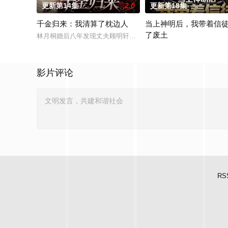
更新第14集
2.0
更新第18集
千金归来：我清算了枕边人
当上神明后，我带着信
了废土
林月桐婚后八年发现丈夫顾明轩联合情人苏婉、婆家图谋自家百
大学生楚寒误入废土神选游
影片评论
RS