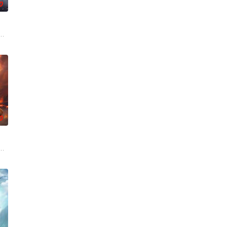
0
生跌落凡尘沦为底层杂役！身怀绝世造化神丹与逆天功法，仅凭一柄锈剑掀翻
0
拿玩家当走狗，收世界主角做小弟，论装逼我只认天下第一！
魔教教主，被延康国封为第一任太学博士。延康国叛乱之战中秦牧引来魔神，