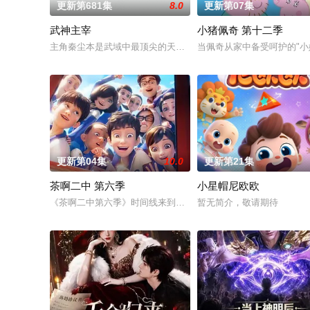
更新第681集
8.0
更新第07集
武神主宰
小猪佩奇 第十二季
主角秦尘本是武域中最顶尖的天才强者，却遭歹人暗算，陨落大陆
当佩奇从家中备受呵护的"小
更新第04集
10.0
更新第21集
茶啊二中 第六季
小星帽尼欧欧
《茶啊二中第六季》时间线来到初三，欢乐的校园日常仍在继续，
暂无简介，敬请期待