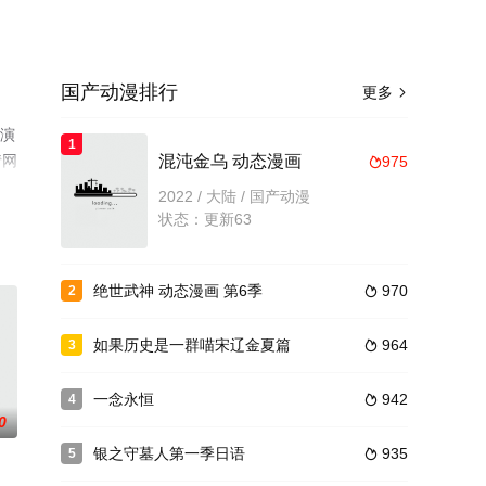
国产动漫排行
更多

等演
1
情网
混沌金乌 动态漫画
975

2022 / 大陆 / 国产动漫
状态：更新63
绝世武神 动态漫画 第6季
970
2

如果历史是一群喵宋辽金夏篇
964
3

一念永恒
942
4

0
银之守墓人第一季日语
935
5
