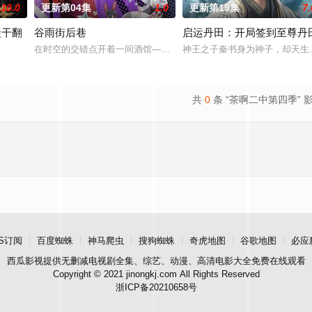
10.0
更新第04集
1.0
更新第19集
7.
徒干翻
谷雨街后巷
启运丹田：开局签到至尊丹
亿林氏集团，甚至下药谋害她与外公。她结识受尽原生家庭拖累的苏洛，
在时空的交错点开着一间酒馆——谷雨街后巷。 无论城市的角落，还是
神王之子秦书身为神子，却天生
戏，新手保护期即将结束，他急中生智假扮神明“太初之主”蒙混过关。凭借推理
共
0
条 “茶啊二中第四季” 
S订阅
百度蜘蛛
神马爬虫
搜狗蜘蛛
奇虎地图
谷歌地图
必应
西瓜影视
提供无删减电视剧全集、综艺、动漫、高清电影大全免费在线观看
Copyright © 2021 jinongkj.com All Rights Reserved
浙ICP备20210658号