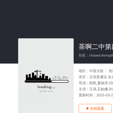
茶啊二中第
别名：chaaerzhongdis
地区：
中国大陆
类
语言：
汉语普通话,东
导演：
阎凯,夏铭泽,闫
主演：
王强,石妙娜,刘
更新时间：
2025-03-
在线观看
