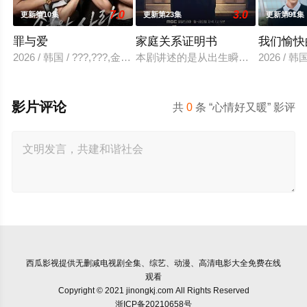
7.0
3.0
更新第10集
更新第23集
更新第91集
罪与爱
家庭关系证明书
我们愉快
2026 / 韩国 / ???,???,金贤叙,???
本剧讲述的是从出生瞬间开始就被打
2026 /
影片评论
共
0
条 “心情好又暖” 影评
西瓜影视
提供无删减电视剧全集、综艺、动漫、高清电影大全免费在线
观看
Copyright © 2021 jinongkj.com All Rights Reserved
浙ICP备20210658号