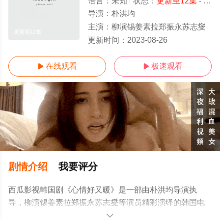
语言：
未知
状态：
更新至12集
- 免费在线观看
导演：
朴洪均
主演：
柳演锡姜素拉郑振永苏志燮
更新至12集
更新时间：
2023-08-26
在线观看
极速观看


剧情介绍
我要评分
西瓜影视韩国剧《心情好又暖》是一部由朴洪均导演执
导，柳演锡姜素拉郑振永苏志燮等演员精彩演绎的韩国电
视剧，手机免费观看高清未删减完整版电视剧全集就上西
