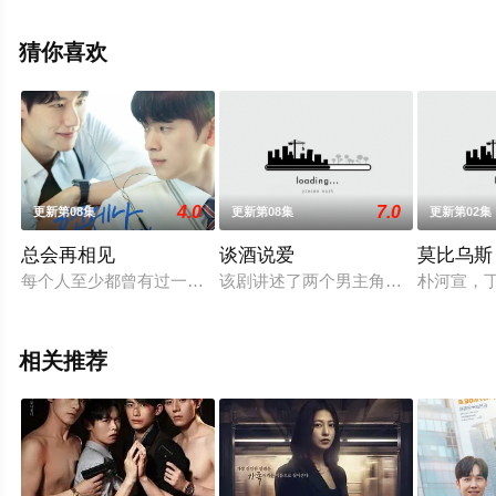
瓜影院，更多相关信息可移步至豆瓣电视剧、电视猫或剧
情网等平台了解。
猜你喜欢
4.0
7.0
更新第08集
更新第08集
更新第02集
总会再相见
谈酒说爱
莫比乌斯
每个人至少都曾有过一次这样的想象。“如果能回到过去的话？”
该剧讲述了两个男主角通过酒，互相
朴河宣，丁
相关推荐