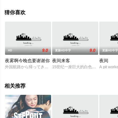
国香港电影，手机免费观看高清未删减完整版电影大全就
上西瓜影院，更多相关信息可移步至豆瓣电影、电视猫或
猜你喜欢
剧情网等平台了解。
9.0
9.0
HD
更新HD中字
更新HD中
夜雾啊今晚也要谢谢你
夜间来客
夜间
外国航路から帰ってきた相良は早速恋人の秋子に電話で求婚し
15世纪一座巨大的白色城堡里，正
A pit worke
相关推荐