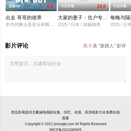
8.0
10.0
更新HD
中文字幕
中文字幕
出走 哥哥的彼界
大家的妻子：住户专用洞口
每晚与隔
本作的舞台是音乐和舞蹈融入生活的冲绳。与母亲朱音、妹妹舞
2025 / 日本 / 加藤桃香
2025 / 
影片评论
共
0
条 “麦路人” 影评
西瓜影视
提供无删减电视剧全集、综艺、动漫、高清电影大全免费在线
观看
Copyright © 2021 jinongkj.com All Rights Reserved
浙ICP备20210658号