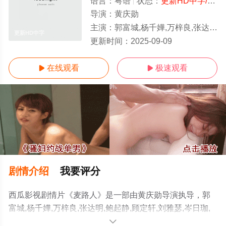
语言：
粤语
状态：
更新HD中字/高清
导演：
黄庆勋
主演：
郭富城,杨千嬅,万梓良,张达明,鲍起静,顾定轩,刘雅瑟,岑日珈,劳浩羽,黄悦珈,苏浩才,苗可秀,吴嘉星
更新HD中字
更新时间：
2025-09-09
在线观看
极速观看


剧情介绍
我要评分
西瓜影视剧情片《麦路人》是一部由黄庆勋导演执导，郭
富城,杨千嬅,万梓良,张达明,鲍起静,顾定轩,刘雅瑟,岑日珈,
劳浩羽,黄悦珈,苏浩才,苗可秀,吴嘉星等演员精彩演绎的中
