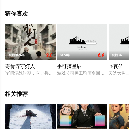
上西瓜影院，更多相关信息可移步至豆瓣电视剧、电视猫
或剧情网等平台了解。
猜你喜欢
9.0
6.0
更新第24集
全24集
更新34
寄骨寺守灯人
手可摘星辰
临夜传
军阀混战时期，医护兵老酒鬼返乡寄居寄骨寺，救下寡妇如伶，揭
游戏公司美工狗历夏因一次巧合作为
天选大男
相关推荐