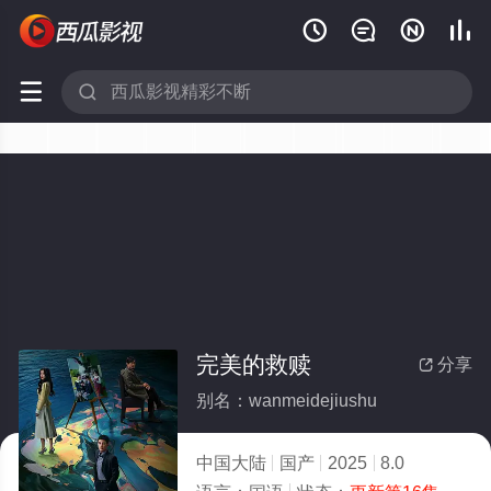






完美的救赎
分享

别名：wanmeidejiushu
中国大陆
国产
2025
8.0