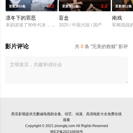
7.0
5.0
更新第16集
更新第10集
更新第12集
凛冬下的罪恶
盲盒
南戏
本剧讲述了90年代末，怒河市刑侦支队在无普及监控、无DNA
2025 / 中国大陆 / 国产
军阀混战
影片评论
共
0
条 “完美的救赎” 影评
西瓜影视
提供无删减电视剧全集、综艺、动漫、高清电影大全免费在线
观看
Copyright © 2021 jinongkj.com All Rights Reserved
浙ICP备20210658号