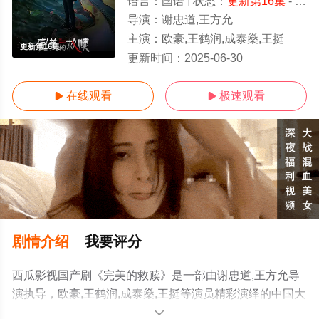
语言：
国语
状态：
更新第16集
- 免费在线观看
导演：
谢忠道,王方允
主演：
欧豪,王鹤润,成泰燊,王挺
更新第16集
更新时间：
2025-06-30
在线观看
极速观看


剧情介绍
我要评分
西瓜影视国产剧《完美的救赎》是一部由谢忠道,王方允导
演执导，欧豪,王鹤润,成泰燊,王挺等演员精彩演绎的中国大
陆电视剧，手机免费观看高清未删减完整版电视剧全集就
