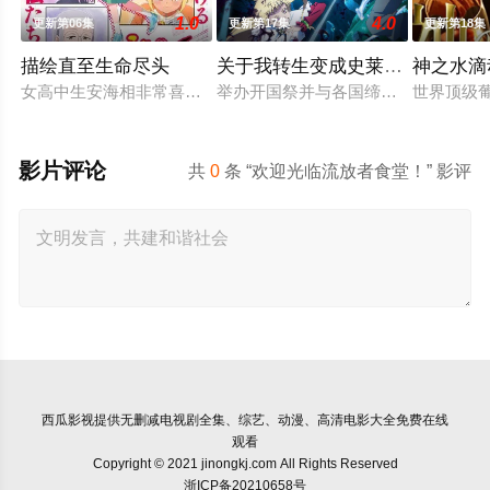
1.0
4.0
更新第06集
更新第17集
更新第18集
描绘直至生命尽头
关于我转生变成史莱姆这档事第
神之水滴
女高中生安海相非常喜欢看漫画，尤其是 ☆野0 的《机器太与
举办开国祭并与各国缔结邦交的魔国
世界顶级
影片评论
共
0
条 “欢迎光临流放者食堂！” 影评
西瓜影视
提供无删减电视剧全集、综艺、动漫、高清电影大全免费在线
观看
Copyright © 2021 jinongkj.com All Rights Reserved
浙ICP备20210658号