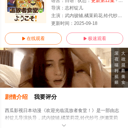
语言：
日语
状态：
更新第12集
- 免费在线观看
导演：
志村锭儿
主演：
武内骏辅,橘茉莉花,铃代纱弓,伊濑茉莉也,松田飒水,铃木崚汰,安济知佳
更新第12集
更新时间：
2025-09-18
在线观看
极速观看


剧情介绍
我要评分
西瓜影视日本动漫《欢迎光临流放者食堂！》是一部由志
村锭儿导演执导，武内骏辅,橘茉莉花,铃代纱弓,伊濑茉莉
也,松田飒水,铃木崚汰,安济知佳等演员精彩演绎的日本动
