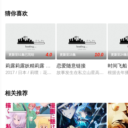
漫，手机免费观看高清未删减完整版动漫全集就上西瓜影
院，更多相关信息可移步至豆瓣动漫、电视猫或剧情网等
猜你喜欢
平台了解。
4.0
10.0
更新至51集已完结
更新至15集
更新至24集
莉露莉露妖精莉露 妖精之门
恋爱随意链接
时间飞船
2017 / 日本 / 莉噗：花守ゆみり,小堇：日高里菜,向日葵：内
故事发生在私立山星高校中，拥有如
根据去年
相关推荐