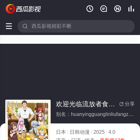






欢迎光临流放者食堂！
分享

别名：huanyingguanglinliufangzheshitang
日本
日韩动漫
2025
4.0