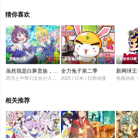
美,鹤冈聪,中博史,森川智之,玄田哲章,千叶繁等演员精彩演
绎的日本动漫，手机免费观看高清未删减完整版动漫全集
猜你喜欢
就上西瓜影院，更多相关信息可移步至豆瓣动漫、电视猫
或剧情网等平台了解。
10.0
5.0
更新第12集
更新第12集
更新第13集
虽然我是白豚贵族，但因为我有前世的记忆，所以我在养
全力兔子第二季
新网球王子 
西洋と中華の文化が入り混じる異世界。その片隅で生まれた麒
2025 / 日本 / 日韩动漫
电视动画《新
相关推荐