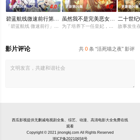
4.0
8.0
更新第06集
更新第05集
更新第06集
碧蓝航线微速前行第二季
虽然我不是完美恶女～雏宫蝶鼠
二十世纪
「碧蓝航线 微速前行」第2季制作决定。
为了培养下一任皇妃，从五大名门中召
故事发生
影片评论
共
0
条 “活死喵之夜” 影评
西瓜影视
提供无删减电视剧全集、综艺、动漫、高清电影大全免费在线
观看
Copyright © 2021 jinongkj.com All Rights Reserved
浙ICP备20210658号