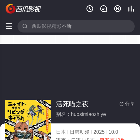






活死喵之夜
分享

别名：huosimiaozhiye
日本
日韩动漫
2025
10.0