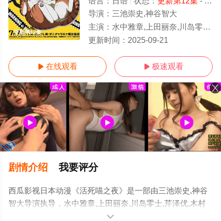
语言：
日语
状态：
更新第12集
- 免费在线观看
导演：
三池崇史,神谷智大
主演：
水中雅章,上田丽奈,川岛零士,芹泽优,木村昴,中岛良树,安元洋贵,竹内良太,宫寺智子,兴津和幸,种崎敦美,鹤冈聪,中博史,森川智之,玄田哲章,千叶繁
更新第12集
更新时间：
2025-09-21
在线观看
极速观看


剧情介绍
我要评分
西瓜影视日本动漫《活死喵之夜》是一部由三池崇史,神谷
智大导演执导，水中雅章,上田丽奈,川岛零士,芹泽优,木村
昴,中岛良树,安元洋贵,竹内良太,宫寺智子,兴津和幸,种崎敦
