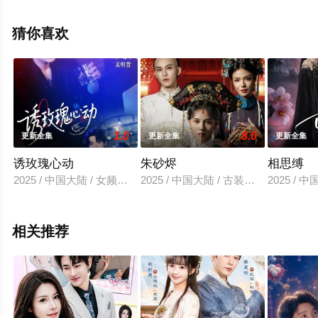
完整版电视剧全集就上西瓜影院，更多相关信息可移步至
豆瓣电视剧、电视猫或剧情网等平台了解。
猜你喜欢
1.0
8.0
更新全集
更新全集
更新全集
诱玫瑰心动
朱砂烬
相思缚
2025 / 中国大陆 / 女频恋爱
2025 / 中国大陆 / 古装仙侠
2025 / 
相关推荐