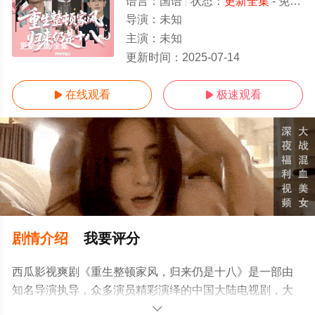
语言：
国语
状态：
更新全集
- 免费在线观看
导演：
未知
主演：
未知
更新全集/全集
更新时间：
2025-07-14
在线观看
极速观看


剧情介绍
我要评分
西瓜影视爽剧《重生整顿家风，归来仍是十八》是一部由
知名导演执导，众多演员精彩演绎的中国大陆电视剧，大
结局剧情已揭晓（更新全集），手机免费观看高清未删减
