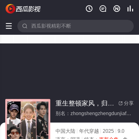






重生整顿家风，归来仍是十八(全集)
分享

别名：zhongshengzhengdunjiafengguilairengshishiba
中国大陆
年代穿越
2025
9.0