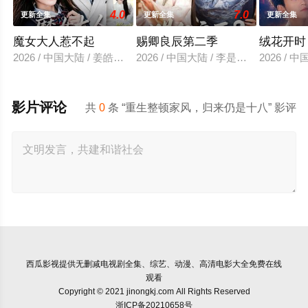
4.0
7.0
更新全集
更新全集
更新全集
魔女大人惹不起
赐卿良辰第二季
绒花开时
2026 / 中国大陆 / 姜皓之＆谈芯
2026 / 中国大陆 / 李是侥＆莉莉崽
2026 /
影片评论
共
0
条 “重生整顿家风，归来仍是十八” 影评
西瓜影视
提供无删减电视剧全集、综艺、动漫、高清电影大全免费在线
观看
Copyright © 2021 jinongkj.com All Rights Reserved
浙ICP备20210658号