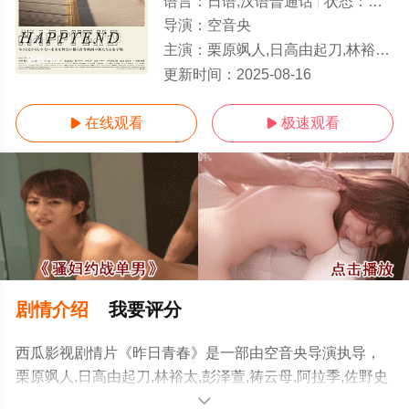
语言：
日语,汉语普通话
状态：
更新H
导演：
空音央
主演：
栗原飒人,日高由起刀,林裕太,彭泽萱,祷云母,阿拉季,佐野史郎,渡边真起子,中岛步,普希姆
更新HD
更新时间：
2025-08-16
在线观看
极速观看


剧情介绍
我要评分
西瓜影视剧情片《昨日青春》是一部由空音央导演执导，
栗原飒人,日高由起刀,林裕太,彭泽萱,祷云母,阿拉季,佐野史
郎,渡边真起子,中岛步,普希姆等演员精彩演绎的日本,美国
