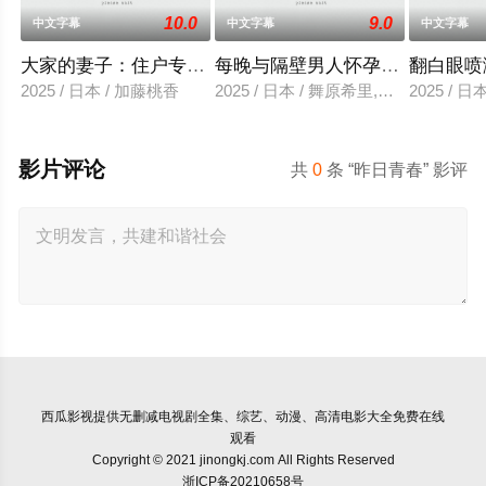
10.0
9.0
中文字幕
中文字幕
中文字幕
大家的妻子：住户专用洞口
每晚与隔壁男人怀孕性爱
翻白眼喷
2025 / 日本 / 加藤桃香
2025 / 日本 / 舞原希里,佐川金二
2025 / 
影片评论
共
0
条 “昨日青春” 影评
西瓜影视
提供无删减电视剧全集、综艺、动漫、高清电影大全免费在线
观看
Copyright © 2021 jinongkj.com All Rights Reserved
浙ICP备20210658号