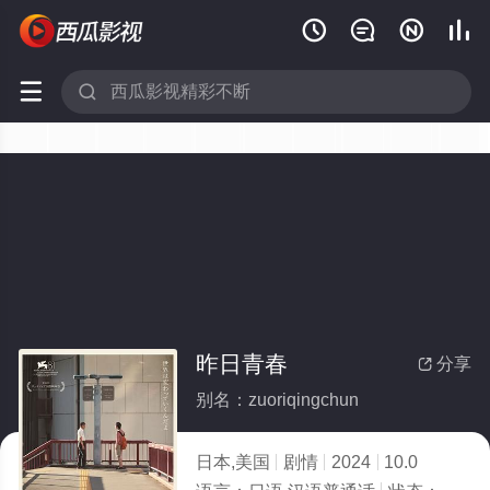






昨日青春
分享

别名：zuoriqingchun
日本,美国
剧情
2024
10.0