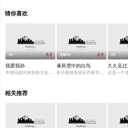
电影，手机免费观看高清未删减完整版电影大全就上西瓜
影院，更多相关信息可移步至豆瓣电影、电视猫或剧情网
猜你喜欢
等平台了解。
3.0
4.0
HD
更新HD
HD
我爱我孙
暴风雪中的白鸟
久久见过
本报讯由河南英协文化有限公司与河南电影制片厂联合摄制的影
影片根据美国女作家劳拉·卡塞斯克（Lau
这是一个
相关推荐