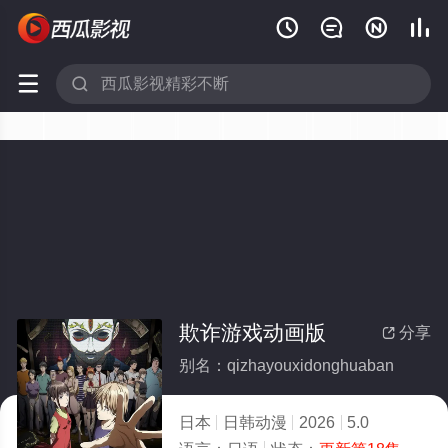






欺诈游戏动画版
分享

别名：qizhayouxidonghuaban
日本
日韩动漫
2026
5.0