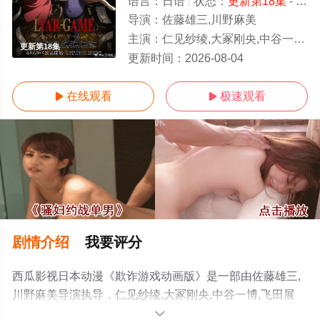
语言：
日语
状态：
更新第18集
- 免费在线观看
导演：
佐藤雄三,川野麻美
主演：
仁见纱绫,大冢刚央,中谷一博,飞田展男,上田燿司
更新第18集
更新时间：
2026-08-04
在线观看
极速观看


剧情介绍
我要评分
西瓜影视日本动漫《欺诈游戏动画版》是一部由佐藤雄三,
川野麻美导演执导，仁见纱绫,大冢刚央,中谷一博,飞田展
男,上田燿司等演员精彩演绎的日本动漫，手机免费观看高
