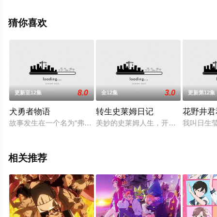
清未删减完整版动漫全集就上西瓜影院，更多相关信息可
移步至豆瓣动漫、电视猫或剧情网等平台了解。
猜你喜欢
8.0
3.0
更新至12集
全12集
更新第12集
犬勇者物语
转生史莱姆日记
花野井君
故事发生在一个名为“弗洛尼尔德”的架空世界之中，迦雷特狮子
美妙的史莱姆人生，开始了！“由于
我叫日生
相关推荐