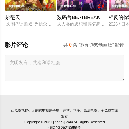
6.0
2.0
更新第06集
更新第42集
更新第06集
炒翻天
数码兽BEATBREAK
相反的你
以“料理是胜负”为信念、“中国菜霸王”秋山阶一郎的孙子秋山
从人类的思想和感情诞生的「e-脉冲
2026 /
影片评论
共
0
条 “欺诈游戏动画版” 影评
西瓜影视
提供无删减电视剧全集、综艺、动漫、高清电影大全免费在线
观看
Copyright © 2021 jinongkj.com All Rights Reserved
浙ICP备20210658号