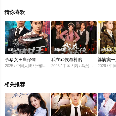
整版电视剧全集就上西瓜影院，更多相关信息可移步至豆
瓣电视剧、电视猫或剧情网等平台了解。
猜你喜欢
5.0
7.0
更新全集
更新全集
更新全集
杀猪女王当保镖
我在武侠领补贴
婆婆癫一
2025 / 中国大陆 / 张楠＆刘贾玺
2026 / 中国大陆 / 马溯鼎＆李宣锦
2026 /
相关推荐