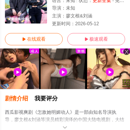
语言：
未知
状态：
更新全集
- 免费在线观看
导演：
未知
主演：
廖文根&刘涵
更新全集/全集
更新时间：
2026-05-12
在线观看
极速观看


剧情介绍
我要评分
西瓜影视爽剧《怎敌她明媚动人》是一部由知名导演执
导，廖文根&刘涵等演员精彩演绎的中国大陆电视剧，大结
局剧情已揭晓（更新全集），手机免费观看高清未删减完
