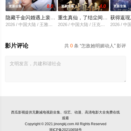
8.0
4.0
更新全集
更新全集
更新全集
隐藏千金闪婚遇上裴先生
重生真仙，了结尘间恩怨
获得返现
2026 / 中国大陆 / 王雅清＆朱城玮
2026 / 中国大陆 / 汪克强＆田诗园
2026 /
影片评论
共
0
条 “怎敌她明媚动人” 影评
西瓜影视
提供无删减电视剧全集、综艺、动漫、高清电影大全免费在线
观看
Copyright © 2021 jinongkj.com All Rights Reserved
浙ICP备20210658号