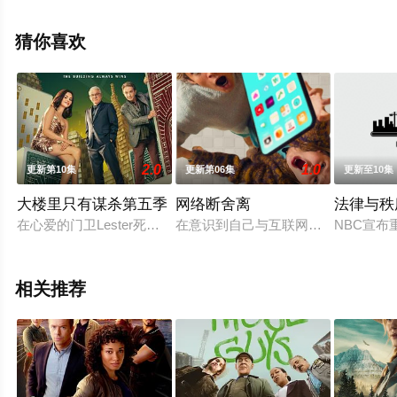
尔·希尔,莫瑞·金斯堡,多莉·德莱
昂,Ani·Balan,Jianna·Platon,Nola·Wallace等演员精彩演绎
猜你喜欢
的美国电视剧，手机免费观看高清未删减完整版电视剧全
集就上西瓜影院，更多相关信息可移步至豆瓣电视剧、电
视猫或剧情网等平台了解。
2.0
1.0
更新第10集
更新第06集
更新至10集
大楼里只有谋杀第五季
网络断舍离
法律与秩
在心爱的门卫Lester死于可疑情形后，Charles、Oliver和M
在意识到自己与互联网的不良关系后，
NBC宣布
相关推荐