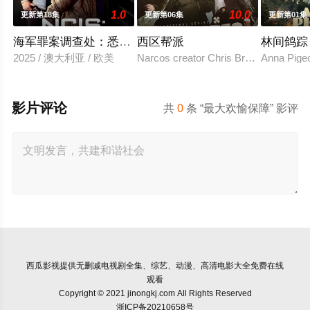
1.0
10.0
更新第18集
更新第06集
更新第01集
海军罪案调查处：悉尼第三季
西区帮派
林间鸽踪
2025 / 澳大利亚 / 欧美
Narcos creator Chris Brancato is deve
Anna Pigeo
影片评论
共
0
条 “最大欢愉保障” 影评
西瓜影视
提供无删减电视剧全集、综艺、动漫、高清电影大全免费在线
观看
Copyright © 2021 jinongkj.com All Rights Reserved
浙ICP备20210658号