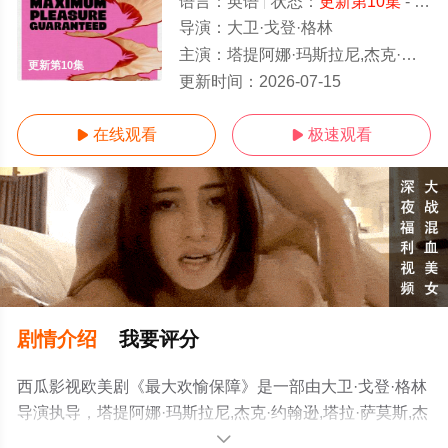
语言：
英语
状态：
更新第10集
- 免费在线观看
导演：
大卫·戈登·格林
主演：
塔提阿娜·玛斯拉尼,杰克·约翰逊,塔拉·萨莫斯,杰西·霍奇斯,詹妮弗·费林,查理·霍尔,大卫·加雷利克,乔恩·迈克尔·希尔,莫瑞·金斯堡,多莉·德莱昂,An
更新第10集
更新时间：
2026-07-15
在线观看
极速观看


剧情介绍
我要评分
西瓜影视欧美剧《最大欢愉保障》是一部由大卫·戈登·格林
导演执导，塔提阿娜·玛斯拉尼,杰克·约翰逊,塔拉·萨莫斯,杰
西·霍奇斯,詹妮弗·费林,查理·霍尔,大卫·加雷利克,乔恩·迈克
