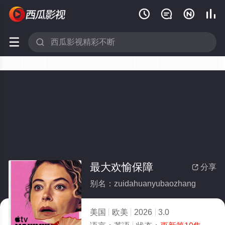






最大欢愉保障
分享

别名：zuidahuanyubaozhang
美国
欧美
2026
3.0