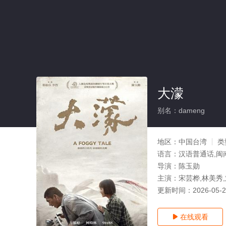
大濛
别名：dameng
地区：
中国台湾
类
语言：
汉语普通话,闽
导演：
陈玉勋
主演：
宋芸桦,林美秀,
更新时间：
2026-05-
在线观看
