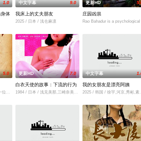
1.0
中文字幕
9.0
更新HD
5.
的身体
我床上的丈夫朋友
庄园凶祟
2025 / 日本 / 浅仓麻凛
Rao Bahadur is a psychological
5.0
更新HD
7.0
中文字幕
1.
白衣天使的故事：下流的行为
我的女朋友是漂亮阿姨
典礼后，被一种突如其来的冲动驱使。回到布宜诺斯艾利斯后，她什么
一位小镇女子向疏远的哥哥借了钱，独自一人踏上穿越西德克萨斯州的旅程，寻
1984 / 日本 / 浅见美那,三崎奈美,深見博,野上祐二
2025 / 韩国 / 徐宇,河京,秀彬