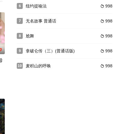
（20岁）只好把她带回自己家里。林老师接到院长的通知，孟璐
国法学会、辽宁省司法厅、中共沈阳市委宣传部、中共沈阳市委政法委、北方
纽约提喻法
998
6

无名故事 普通话
998
7

尬舞
998
8

0
拿破仑传（三）(普通话版)
998
9

母
麦积山的呼唤
998
10

Shell
的烹制技巧通过电影的手法进行原汁原味展现，既赏心悦目，又真实
系。和也忘不了前一天的刺激，再次渴望她，尽管她努力抵抗，但身体最终还