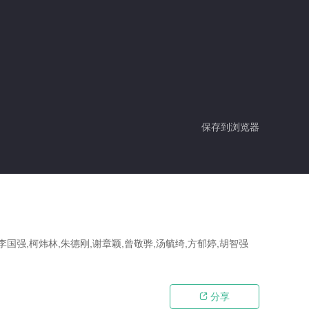
保存到浏览器
,李国强,柯炜林,朱德刚,谢章颖,曾敬骅,汤毓绮,方郁婷,胡智强
分享
