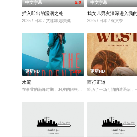
中文字幕
5.0
中文字幕
插入即出的湿润之处
我女儿男友深深进入我
2025 / 日本 / 艾莲娜,志美健
2025 / 日本 / 梶文奈
更新HD
10.0
更新HD
水流
西行正道
在事业的巅峰时期，34岁的阿根廷造型师丽娜在瑞士的一场颁奖
经历了一场可怕的遭遇后，