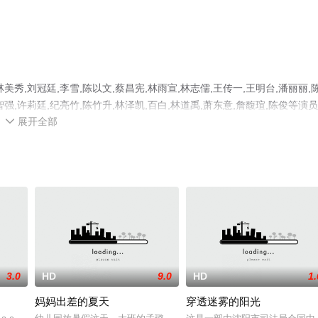
,刘冠廷,李雪,陈以文,蔡昌宪,林雨宣,林志儒,王传一,王明台,潘丽丽,
智强,许莉廷,纪亮竹,陈竹升,林泽凯,百白,林道禹,萧东意,詹馥瑄,陈俊等演
展开全部
影大全就上西瓜影院，更多相关信息可移步至豆瓣电影、电视猫或剧情网

3.0
HD
9.0
HD
1.
妈妈出差的夏天
穿透迷雾的阳光