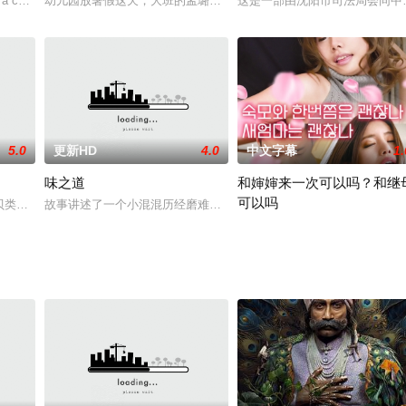
过的权大有的帮助。之后，偶然在皮肤科与权大有相遇，再次相遇的两个
a collection of vignettes de
幼儿园放暑假这天，大班的孟璐（6岁）小朋友没有家长来接，林老师
这是一部由沈阳市司法局会同中
5.0
更新HD
4.0
中文字幕
1.
味之道
和婶婶来一次可以吗？和继
可以吗
钱人菲利普跟照顾其生活的贫穷青年戴尔之间发展出一段奇妙的友情的故
演盲目的贝类学者，与寺岛忍、池松壮亮及桥本爱等豪华的演员阵容共同演出日美合作电影『
故事讲述了一个小混混历经磨难，终成一代大厨。该影片把鲁菜神奇
人妻与继子和也醉酒后发生性关