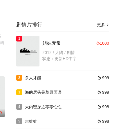
剧情片排行
更多

陈
1
员精
姐妹无常
1000

等平
2012 / 大陆 / 剧情
状态：更新HD中字
杀人才能
999
2

海的尽头是草原国语
999
3

大内密探之零零性性
998
4

0
吉娃娃
998
5
