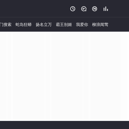




门搜索
蛇岛狂蟒
扬名立万
霸王别姬
我爱你
柳浪闻莺