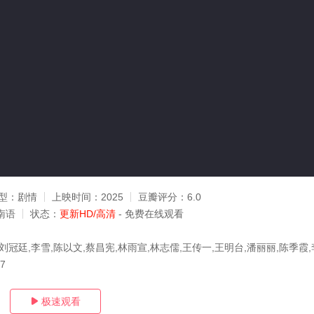
型：
剧情
上映时间：
2025
豆瓣评分：
6.0
南语
状态：
更新HD/高清
- 免费在线观看
刘冠廷,李雪,陈以文,蔡昌宪,林雨宣,林志儒,王传一,王明台,潘丽丽,陈季霞
27
极速观看
