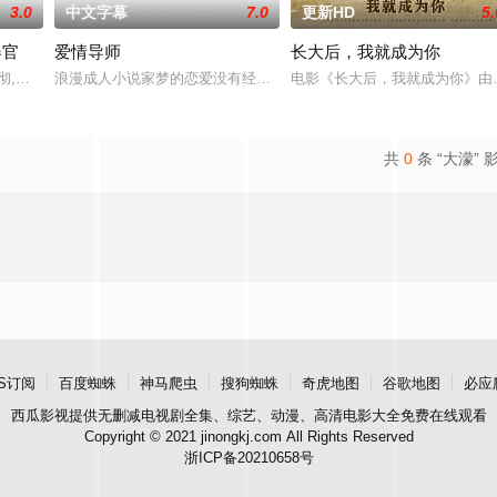
3.0
中文字幕
7.0
更新HD
5.
器官
爱情导师
长大后，我就成为你
小泽彻,有村望海
浪漫成人小说家梦的恋爱没有经验的作家志愿者耶的粉丝sean咖啡厅工
电影《长大后，我就成为你》由
共
0
条 “大濛” 
S订阅
百度蜘蛛
神马爬虫
搜狗蜘蛛
奇虎地图
谷歌地图
必应
西瓜影视
提供无删减电视剧全集、综艺、动漫、高清电影大全免费在线观看
Copyright © 2021 jinongkj.com All Rights Reserved
浙ICP备20210658号