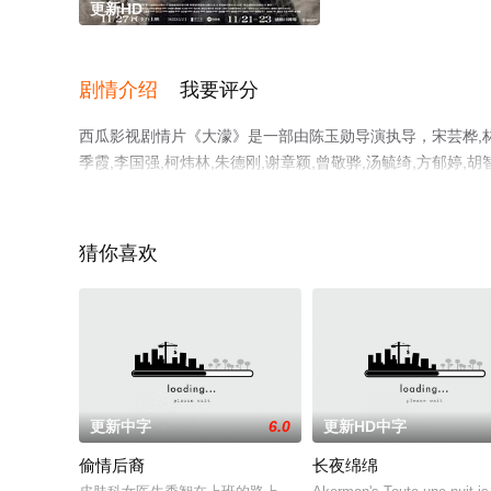
更新HD
剧情介绍
我要评分
西瓜影视剧情片《大濛》是一部由陈玉勋导演执导，宋芸桦,林美秀
季霞,李国强,柯炜林,朱德刚,谢章颖,曾敬骅,汤毓绮,方郁婷,胡
彩演绎的中国台湾电影，手机免费观看高清未删减完整版电
台了解。
猜你喜欢
更新中字
6.0
更新HD中字
偷情后裔
长夜绵绵