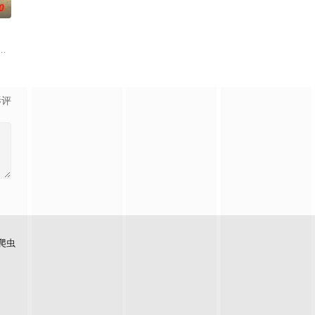
0
作,抽空写文章。偶然自己的粉丝sean咖啡厅范本相贤见
中共四川省第十一届党代表、第十二届中华慈善奖最具爱心慈善楷模张彦杰老
影评
爬虫