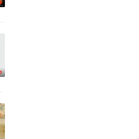
0
 drama set against the backdro
0
求紧急医疗救助。一路上，她
,素美,崔敏浩,时宇,金东宇,韩蔚