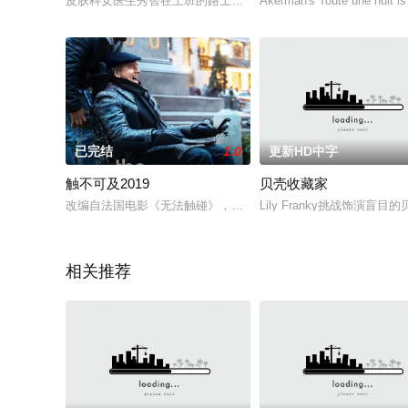
皮肤科女医生秀智在上班的路上，遭到了报复撞后，得到偶然路
Akerman's Toute une nuit is 
已完结
1.0
更新HD中字
触不可及2019
贝壳收藏家
改编自法国电影《无法触碰》，讲述了不幸遭遇事故而瘫痪的有
Lily Franky挑战饰
相关推荐