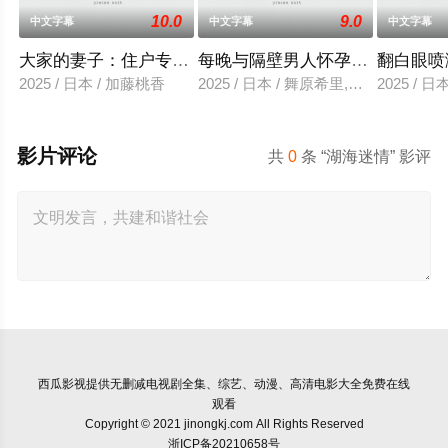
10.0
9.0
中文字幕
中文字幕
中文字幕
大家的妻子：住户专用洞口
每晚与隔壁男人怀孕性爱
翻白眼喷
2025 / 日本 / 加藤桃香
2025 / 日本 / 舞原希里,佐川金二
2025 / 
影片评论
共
0
条 “湖海迷情” 影评
西瓜影视
提供无删减电视剧全集、综艺、动漫、高清电影大全免费在线
观看
Copyright © 2021 jinongkj.com All Rights Reserved
浙ICP备20210658号