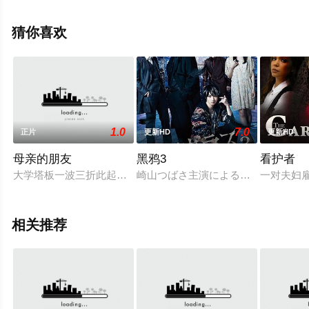
版电影大全就上西瓜影院，更多相关信息可移步至豆瓣电
影、电视猫或剧情网等平台了解。
猜你喜欢
1.0
7.0
正片
更新HD
更新HD
母亲的朋友
黑鸦3
看护者
大学塔板一波三折此起彼伏，第二十岁的明星梦想的生活。但是
崎山つばさ主演によるアクションエン
一对夫妇
相关推荐