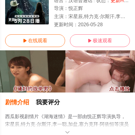
语言：
汉语普通话
状态：
更新HD/高清
导演：
悦正辉
主演：
宋星辰,特力克·尔斯汗,李一聪,加盆,塞力克拜·阿依恒
更新HD
更新时间：
2026-05-28
在线观看
极速观看


剧情介绍
我要评分
西瓜影视剧情片《湖海迷情》是一部由悦正辉导演执导，
宋星辰,特力克·尔斯汗,李一聪,加盆,塞力克拜·阿依恒等演员
精彩演绎的中国大陆电影，手机免费观看高清未删减完整
