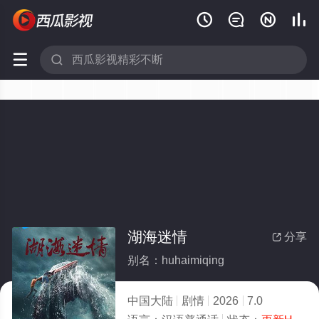






湖海迷情
分享

别名：huhaimiqing
中国大陆
剧情
2026
7.0