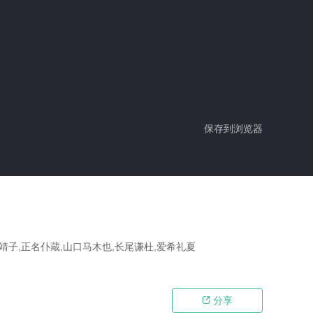
保存到浏览器
口靖子,正名仆蔵,山口马木也,长尾谦杜,爱希礼夏
分享
