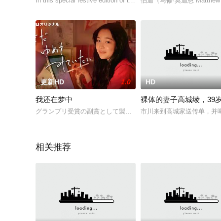
In this special festive edition of the show Eamonn Holmes an
伯迪（马修·莫迪恩 Matt
更新HD
1.0
HD
我还在梦中
裸体的妻子高城绫，39
グランプリ受賞の副賞として製作されたHuluオリジナル「まだ
市川来到高城家送传单，并
相关推荐