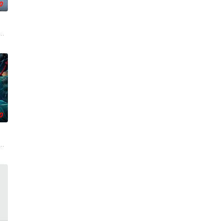
0
活的冲绳。与母亲朱音、妹妹舞一起生活的照屋踊，憧憬舞蹈学校的丽莎，开
0
离奇的神像杀人事件，勘案过程中，牵引出“婴胎报仇”，“娘娘索命”等一连串