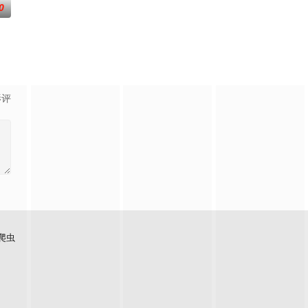
0
引出“婴胎报仇”，“娘娘索命”等一连串妖异事件，张天盛虽
影评
爬虫