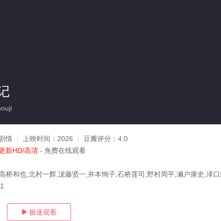
记
uji
剧情
上映时间：
2026
豆瓣评分：
4.0
更新HD/高清
- 免费在线观看
,高桥和也,北村一辉,泷藤贤一,井本绚子,石桥莲司,野村周平,濑户康史,泽
31
极速观看
