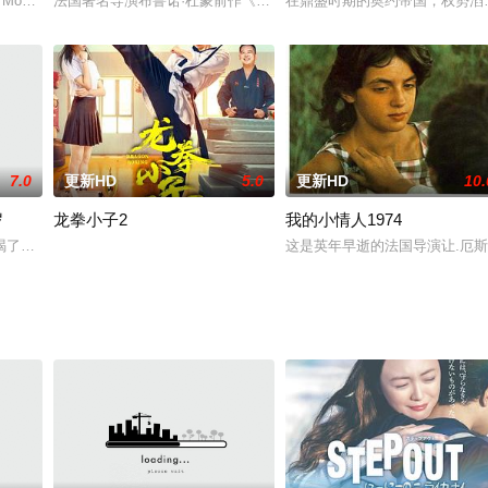
hew Modine 饰）是个从小活在幻想中的孩子，他一直向往鸟的生活，羡慕他们有
法国著名导演布鲁诺·杜蒙前作《童女贞德》的续集。杜蒙以辨识度极
在鼎盛时期的奥约帝国，权势滔
7.0
更新HD
5.0
更新HD
10.
岁
龙拳小子2
我的小情人1974
ゆめをみていたい」は、マンガ志望の大学生?前田夢子の物語。あ
喝了一杯茶。当我和高城谈论发生的事情时，我突然好奇她为什么一年365天都
这是英年早逝的法国导演让.厄斯