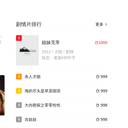
剧情片排行
更多

,
1
上
姐妹无常
1000

2012 / 大陆 / 剧情
状态：更新HD中字
杀人才能
999
2

海的尽头是草原国语
999
3

大内密探之零零性性
998
4

0
吉娃娃
998
5
