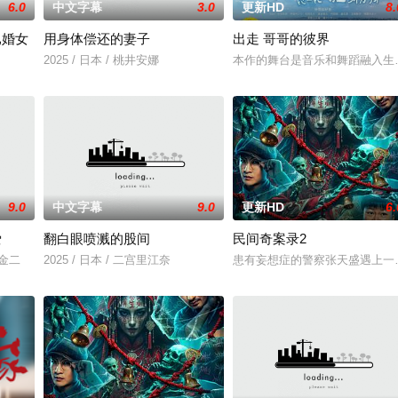
6.0
中文字幕
3.0
更新HD
8.
已婚女
用身体偿还的妻子
出走 哥哥的彼界
2025 / 日本 / 桃井安娜
本作的舞台是音乐和舞蹈融入生
9.0
中文字幕
9.0
更新HD
6.
爱
翻白眼喷溅的股间
民间奇案录2
川金二
2025 / 日本 / 二宫里江奈
患有妄想症的警察张天盛遇上一起