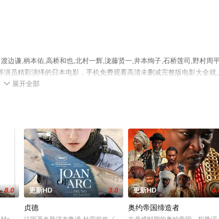
谦,柄本佑,高桥和也,北村一辉,泷藤贤一,井本绚子,石桥莲司,野村周平
礼夏等演员精彩演绎的日本电影，手机免费观看高清未删减完整版电影大全就
展开全部
网等平台了解。

8.0
更新HD
3.0
更新HD
8.
贞德
奥约帝国缔造者