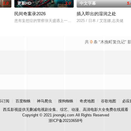
1.0
更新HD
3.0
中文字幕
5.
民间奇案录2026
插入即出的湿润之处
，火速成立“斩毒行动”专案组，借调警员安迪参战。首轮毒贩阿泰
患有妄想症的警察张天盛遇上一起离奇的神像杀人事件，勘案过程中，牵
2025 / 日本 / 艾莲娜,志美健
共
0
条 “木挽町复仇记” 
S订阅
百度蜘蛛
神马爬虫
搜狗蜘蛛
奇虎地图
谷歌地图
必应
西瓜影视
提供无删减电视剧全集、综艺、动漫、高清电影大全免费在线观看
Copyright © 2021 jinongkj.com All Rights Reserved
浙ICP备20210658号