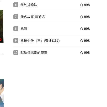
翅膀可以飞
高的舞台风格叙述贞德出征，后被勃艮第俘虏，在英国教堂接受审
天的首相加甚至凌驾于自己拥立的国王之上，但最终却死于他自己的血亲之手
纽约提喻法
998
6

无名故事 普通话
998
7

尬舞
998
8

0
拿破仑传（三）(普通话版)
998
9

献给棒球部的花束
998
10

赤身裸体，所以我问她。她
塔什1974年导演的一部出色的青春片,本片讲述了一个青春期少年成长的故事,