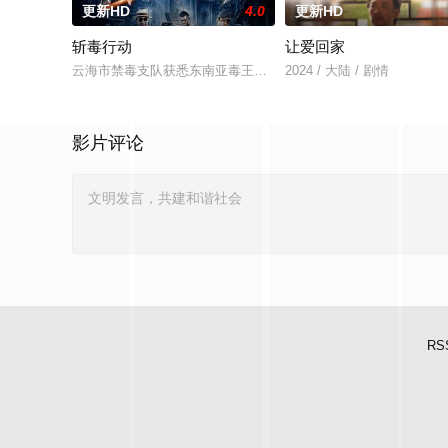
更新HD
4.0
更新HD
斩毒行动
让爱回家
云海市禁毒支队获悉东南亚毒王廖爷将携600余公斤毒品来云交易
2024 / 大陆 / 剧情
影片评论
RS