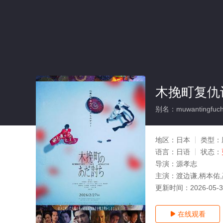
木挽町复仇
别名：muwantingfucho
地区：
日本
类型：
语言：
日语
状态：
导演：
源孝志
主演：
渡边谦,柄本佑
更新时间：
2026-05-
在线观看
