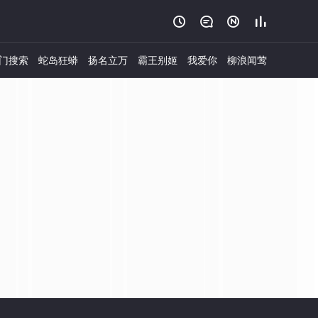




门搜索
蛇岛狂蟒
扬名立万
霸王别姬
我爱你
柳浪闻莺