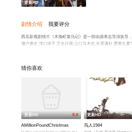
更新HD
剧情介绍
我要评分
西瓜影视剧情片《木挽町复仇记》是一部由源孝志导演执导，渡边
濑户康史,泽口靖子,正名仆蔵,山口马木也,长尾谦杜,爱希
西瓜影院，更多相关信息可移步至豆瓣电影、电视猫或剧情
猜你喜欢
更新HD
5.0
更新HD
AMillionPoundChristmas
鸟人1984