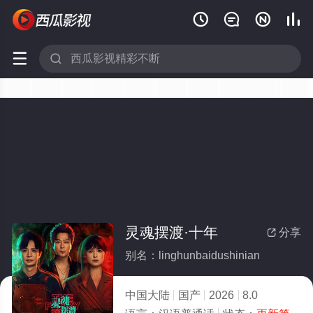






灵魂摆渡·十年
分享

别名：linghunbaidushinian
中国大陆
国产
2026
8.0