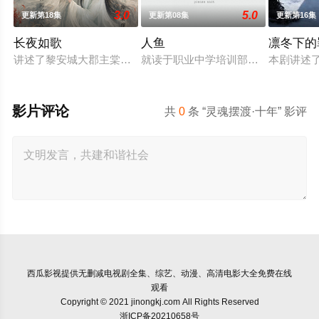
3.0
5.0
更新第18集
更新第08集
更新第16集
长夜如歌
人鱼
凛冬下的
讲述了黎安城大郡主棠溪槿与烈云峥之间曲折动人的情感，以及
就读于职业中学培训部的花季女生苏
本剧讲述
影片评论
共
0
条 “灵魂摆渡·十年” 影评
西瓜影视
提供无删减电视剧全集、综艺、动漫、高清电影大全免费在线
观看
Copyright © 2021 jinongkj.com All Rights Reserved
浙ICP备20210658号