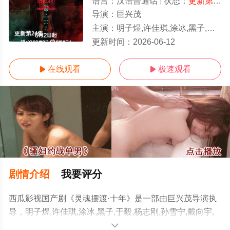
语言：
汉语普通话
状态：
更新第24集
导演：
巨兴茂
主演：
明子煜,许佳琪,涂冰,黑子,于毅,杨志刚,孙雪宁,戴向宇,陈冠英,边程,刘智扬,肖茵,王艺禅,李洛伊,韩潇珧,简宇熙,邹敦明,朱超艺,杨子睿,马凡丁,李羽桐
更新第24集
更新时间：
2026-06-12
在线观看
极速观看


剧情介绍
我要评分
西瓜影视国产剧《灵魂摆渡·十年》是一部由巨兴茂导演执
导，明子煜,许佳琪,涂冰,黑子,于毅,杨志刚,孙雪宁,戴向宇,
陈冠英,边程,刘智扬,肖茵,王艺禅,李洛伊,韩潇珧,简宇熙,邹
