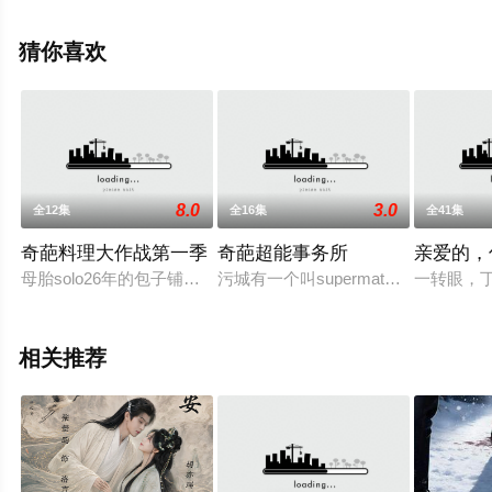
敦明,朱超艺,杨子睿,马凡丁,李羽桐,贝勒,闫可欣,田广宇,郭
信如,姜馥颐,顾振翔,美懿,芮佩怡等演员精彩演绎的中国大
猜你喜欢
陆电视剧，手机免费观看高清未删减完整版电视剧全集就
上西瓜影院，更多相关信息可移步至豆瓣电视剧、电视猫
或剧情网等平台了解。
8.0
3.0
全12集
全16集
全41集
奇葩料理大作战第一季
奇葩超能事务所
亲爱的，
母胎solo26年的包子铺老板娘严小咪，为了追求青梅竹马的男
污城有一个叫supermate事务
一转眼，
相关推荐