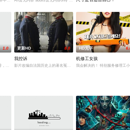
界中的屌丝男.而他,为自己买了一个充气娃娃,取名优雅!伦太郎一直与优雅生活,
An暂无内容"adults暂无内容only"暂无内容retelling暂无内容of暂无内
2021 / 未知 / 两性课堂
1.0
更新HD
8.0
HD无字
6.
我控诉
机修工女孩
道不可以，却装作理所当然想要对方的两个人。执着地刺激她的心的儿子
，由赵本山爱徒喜剧演员程野以及九五后小花景璇领衔主演，为保证“笑果”更
影片改编自法国历史上的著名冤案“德莱弗斯案件”。1894年，法国犹
我会解决的！ 特别服务修理工小