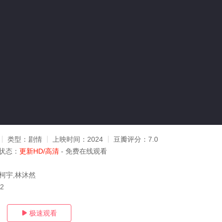
类型：
剧情
上映时间：
2024
豆瓣评分：
7.0
状态：
更新HD/高清
- 免费在线观看
郭柯宇,林沐然
12
极速观看
