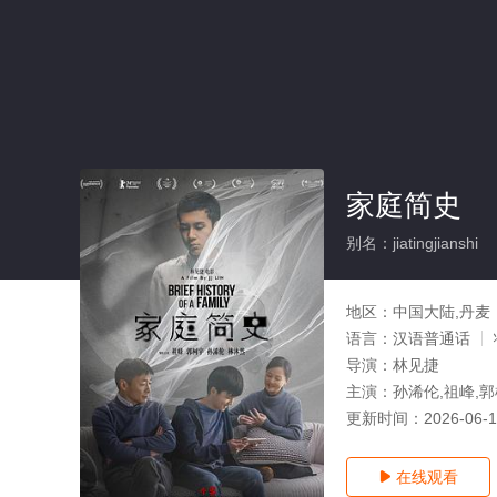
家庭简史
别名：jiatingjianshi
地区：
中国大陆,丹麦
语言：
汉语普通话
导演：
林见捷
主演：
孙浠伦,祖峰,
更新时间：
2026-06-
在线观看
