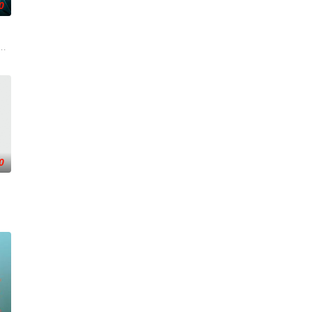
0
离奇的神像杀人事件，勘案过程中，牵引出“婴胎报仇”，“娘娘索命”等一连串
0
引出“婴胎报仇”，“娘娘索命”等一连串妖异事件，张天盛虽