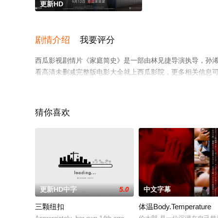
更新HD
剧情介绍
我要评分
西瓜影视剧情片《家庭简史》是一部由林见捷导演执导，孙浠伦
看高清未删减完整版电影大全就上西瓜影院，更多相关信息
猜你喜欢
更新HD中字
5.0
中文字幕
三颗纽扣
体温Body.Temperature