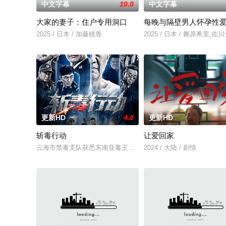
中文字幕
10.0
中文字幕
大家的妻子：住户专用洞口
每晚与隔壁男人怀孕性
2025 / 日本 / 加藤桃香
2025 / 日本 / 舞原希里,佐
更新HD
4.0
更新HD
斩毒行动
让爱回家
云海市禁毒支队获悉东南亚毒王廖爷将携600余公斤毒品来云交易
2024 / 大陆 / 剧情