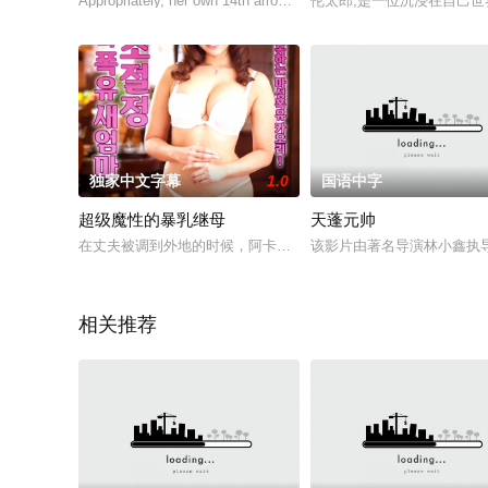
Appropriately, her own 14th arrondissement (specifically Rue
伦太郎,是一位沉浸在自己世
独家中文字幕
1.0
国语中字
超级魔性的暴乳继母
天蓬元帅
在丈夫被调到外地的时候，阿卡里和继子发生了肉体关系。明知
该影片由著名导演林小鑫执导
相关推荐