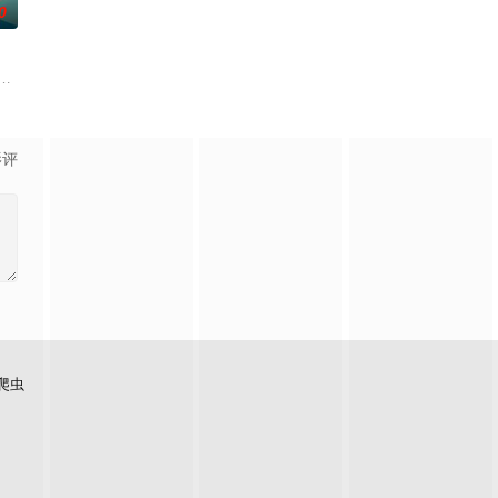
0
根廷造型师丽娜在瑞士的一场颁奖典礼后，被一种突如其来的冲动驱使。回到布
影评
爬虫