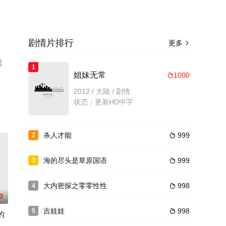
剧情片排行
更多

观
1
姐妹无常
1000

2012 / 大陆 / 剧情
状态：更新HD中字
杀人才能
999
2

海的尽头是草原国语
999
3

大内密探之零零性性
998
4

0
吉娃娃
998
5

的