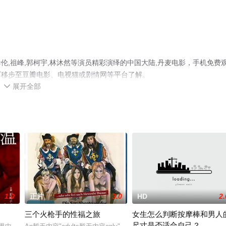
,祖峰,郭柯宇,林沐然等演员精彩演绎的中国大陆,丹麦电影，手机免费
可移步至豆瓣电影、电视猫或剧情网等平台了解。
展开全部

1.0
正片
3.0
HD
2.
三个火枪手的性福之旅
女生怎么判断按摩棒和男人
尺寸是否适合自己？