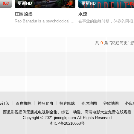
9.0
更新HD
5.0
更新HD
10.
庄园凶祟
水流
Rao Bahadur is a psychological drama set against the backdro
在事业的巅峰时期，34岁的阿
共
0
条 “家庭简史” 
S订阅
百度蜘蛛
神马爬虫
搜狗蜘蛛
奇虎地图
谷歌地图
必应
西瓜影视
提供无删减电视剧全集、综艺、动漫、高清电影大全免费在线观看
Copyright © 2021 jinongkj.com All Rights Reserved
浙ICP备20210658号