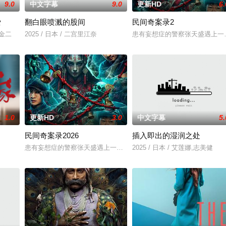
9.0
中文字幕
9.0
更新HD
6.
爱
翻白眼喷溅的股间
民间奇案录2
川金二
2025 / 日本 / 二宫里江奈
患有妄想症的警察张天盛遇上一起
1.0
更新HD
3.0
中文字幕
5.
民间奇案录2026
插入即出的湿润之处
，火速成立“斩毒行动”专案组，借调警员安迪参战。首轮毒贩阿泰
患有妄想症的警察张天盛遇上一起离奇的神像杀人事件，勘案过程中，牵
2025 / 日本 / 艾莲娜,志美健