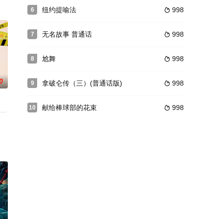
和她一起逛街,玩耍
容the暂无
纽约提喻法
998
6

无名故事 普通话
998
7

尬舞
998
8

0
拿破仑传（三）(普通话版)
998
9

献给棒球部的花束
998
10

有 苑琼丹、黄一飞、梁家
太裔上尉阿尔弗雷德·德莱弗斯(加瑞尔饰)被错判为德国间
姐！ 我正在运行维修服务微笑服务 与飞行员男友热爱 等待情人节 当我的男