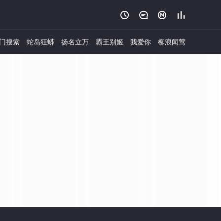




门搜索
蛇岛狂蟒
扬名立万
霸王别姬
我爱你
柳浪闻莺