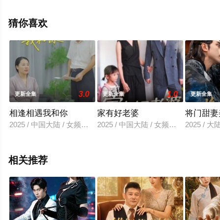
减完整版电视剧全集就上西瓜影院，更多相关信息可移步
至豆瓣电视剧、电视猫或剧情网等平台了解。
猜你喜欢
3.0
1.0
更新全集
更新全集
更新全集
相逢相遇我和你
家有好老婆
将门甜妻
2025 / 中国大陆 / 女频恋爱
2025 / 中国大陆 / 女频恋爱
2025 / 
相关推荐