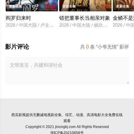
10.0
7.0
更新全集
更新全集
更新全集
阎罗归来时
错把董事长当相亲对象
金鳞不是
2026 / 中国大陆 / 卢文洁＆谢伊博
2026 / 中国大陆 / 杨欣芮＆滕林＆马
2026 /
影片评论
共
0
条 “小爷无情” 影评
西瓜影视
提供无删减电视剧全集、综艺、动漫、高清电影大全免费在线
观看
Copyright © 2021 jinongkj.com All Rights Reserved
浙ICP备20210658号