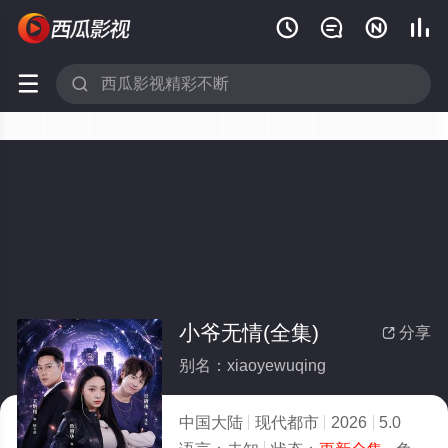






小爷无情(全集)
分享

别名：xiaoyewuqing
中国大陆
现代都市
2026
5.0