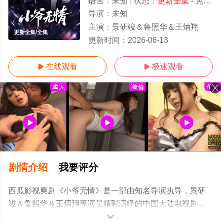
语言：
未知
状态：
更新全集
- 免费在线观看
导演：
未知
主演：
景研竣＆鲁照华＆王炳翔
更新全集/全集
更新时间：
2026-06-13
在线观看
极速观看


剧情介绍
我要评分
西瓜影视爽剧《小爷无情》是一部由知名导演执导，景研
竣＆鲁照华＆王炳翔等演员精彩演绎的中国大陆电视剧，
大结局剧情已揭晓（更新全集），手机免费观看高清未删
