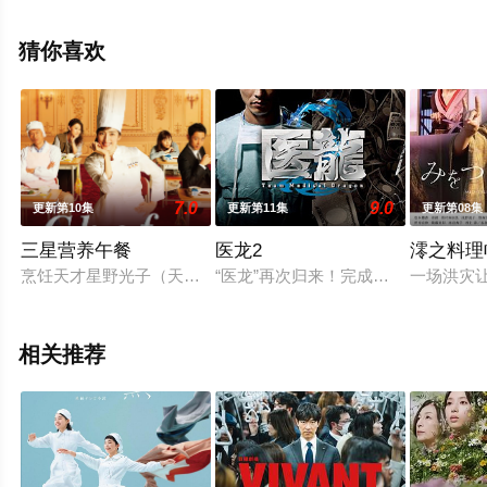
剧，手机免费观看高清未删减完整版电视剧全集就上西瓜
影院，更多相关信息可移步至豆瓣电视剧、电视猫或剧情
猜你喜欢
网等平台了解。
7.0
9.0
更新第10集
更新第11集
更新第08集
三星营养午餐
医龙2
澪之料理
烹饪天才星野光子（天海佑希饰）在银座著名三星法国餐厅担任
“医龙”再次归来！完成了日本第一例B
一场洪灾
相关推荐