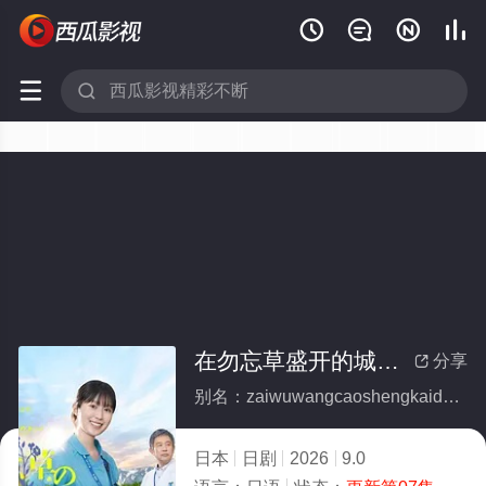






在勿忘草盛开的城镇～安昙野诊疗记～
分享

别名：zaiwuwangcaoshengkaidechengzhenantanyezhenliaoji
日本
日剧
2026
9.0