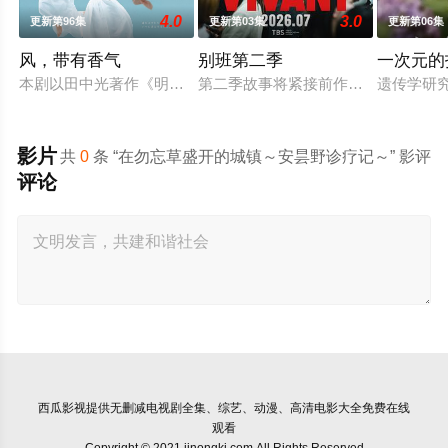
4.0
3.0
更新第96集
更新第03集
更新第06集
风，带有香气
别班第二季
一次元的
本剧以田中光著作《明治的南丁格尔 大关和物语》为原案，取
第二季故事将紧接前作结局展开，以
遗传学研
影片
共
0
条 “在勿忘草盛开的城镇～安昙野诊疗记～” 影评
评论
西瓜影视
提供无删减电视剧全集、综艺、动漫、高清电影大全免费在线
观看
Copyright © 2021 jinongkj.com All Rights Reserved