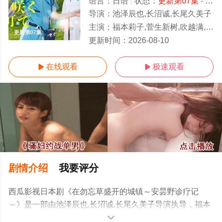
语言：
日语
状态：
更新第07集
- 免费在线观看
导演：
池泽辰也,长沼诚,长尾久美子
主演：
福本莉子,菅生新树,吹越满,内藤刚志
更新第07集
更新时间：
2026-08-10
在线观看
极速观看


剧情介绍
我要评分
西瓜影视日本剧《在勿忘草盛开的城镇～安昙野诊疗记
～》是一部由池泽辰也,长沼诚,长尾久美子导演执导，福本
莉子,菅生新树,吹越满,内藤刚志等演员精彩演绎的日本电视
