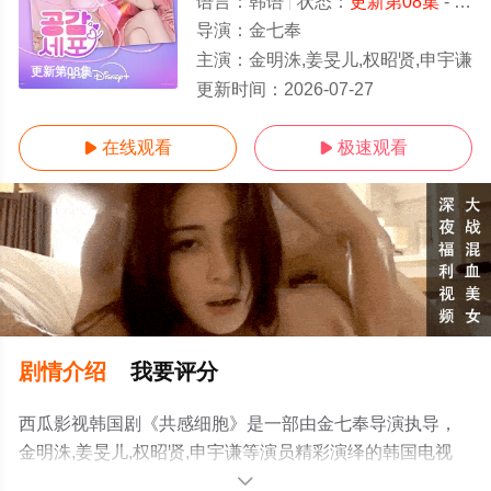
语言：
韩语
状态：
更新第08集
- 免费在线观看
导演：
金七奉
主演：
金明洙,姜旻儿,权昭贤,申宇谦
更新第08集
更新时间：
2026-07-27
在线观看
极速观看


剧情介绍
我要评分
西瓜影视韩国剧《共感细胞》是一部由金七奉导演执导，
金明洙,姜旻儿,权昭贤,申宇谦等演员精彩演绎的韩国电视
剧，手机免费观看高清未删减完整版电视剧全集就上西瓜
