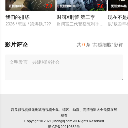
7.0
7.0
更新第04集
更新第01集
更新第04集
我们的排练
财阀X刑警 第二季
现在不是
2026 / 韩国 / 梁洪硕,???
财阀富三代警察陈利手（安普贤 饰
以“贩卖
影片评论
共
0
条 “共感细胞” 影评
西瓜影视
提供无删减电视剧全集、综艺、动漫、高清电影大全免费在线
观看
Copyright © 2021 jinongkj.com All Rights Reserved
浙ICP备20210658号