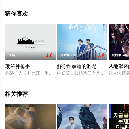
影院，更多相关信息可移步至豆瓣电视剧、电视猫或剧情
网等平台了解。
猜你喜欢
1.0
3.0
完结
更新第08集
更新第14集
朝鲜神枪手
解除跆拳道的诅咒
从地狱来
描述主人公朴允江一角作为在开化期(从1876年朝鲜签订江华岛
电影节上映结束三个月后会公开剧集版
进入法官
相关推荐