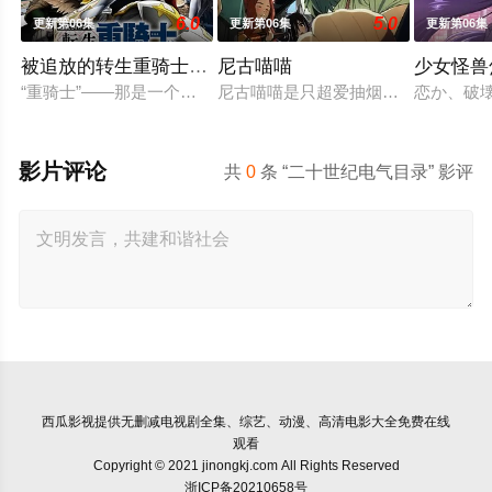
6.0
5.0
更新第06集
更新第06集
更新第06集
被追放的转生重骑士用游戏知识开无双
尼古喵喵
少女怪兽
“重骑士”——那是一个以防御为主，吸引敌人攻击以保护队友的
尼古喵喵是只超爱抽烟的废物兽人！
恋か、破
影片评论
共
0
条 “二十世纪电气目录” 影评
西瓜影视
提供无删减电视剧全集、综艺、动漫、高清电影大全免费在线
观看
Copyright © 2021 jinongkj.com All Rights Reserved
浙ICP备20210658号