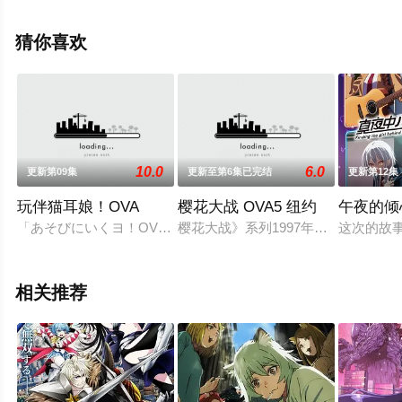
田夏海,浦和希,浅野麻由美等演员精彩演绎的日本动漫，手
机免费观看高清未删减完整版动漫全集就上西瓜影院，更
猜你喜欢
多相关信息可移步至豆瓣动漫、电视猫或剧情网等平台了
解。
10.0
6.0
更新第09集
更新至第6集已完结
更新第12集
玩伴猫耳娘！OVA
樱花大战 OVA5 纽约
午夜的倾
「あそびにいくヨ！OVA」３月発売予定１話分の収録になる見
樱花大战》系列1997年推出的第五部
这次的故
相关推荐