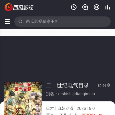






二十世纪电气目录
分享

别名：ershishijidianqimulu
日本
日韩动漫
2026
9.0