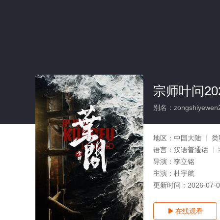
宗师叶问20
别名：zongshiyewen
地区：
中国大陆
类
语言：
汉语普通话
导演：
李立铭
主演：
杜宇航
更新时间：
2026-07-
在线观看
