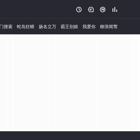




门搜索
蛇岛狂蟒
扬名立万
霸王别姬
我爱你
柳浪闻莺