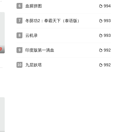
却遭遇巨大的灾难。失去身体
们。当人们意识到恐龙和人类一样聪明时，猫捉老鼠的游戏就变得越
唯独美丽的背后却隐藏了冷冷的杀机。在城中秘密组织了一个名为八百龙的部
血腥拼图
994
6

冬荫功2：拳霸天下（泰语版）
993
7

云机录
993
8

0
印度版第一滴血
992
9

九层妖塔
992
10

身份，追查假钞案件。无忧事务所表面帮助客户排忧解难，解决生活
急关头，幸有民舍身相救，桃才化险为夷。但自后，桃每次行动都失败，更失