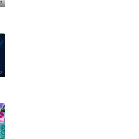
0
调查。他与克里斯汀伪装身份
从瑞典窃取秘密武器材料。他被调至布鲁塞尔担任国防部长保镖，而
却为守护单亲母女小茜和依依，被迫出手击杀黑帮一伙而暴露身份。幕后黑手
0
却无力翻案，只得冒险护送父
在通过电影让观众意识到毒品的可怕，着重塑造了缉毒警察在危险环
，计划在碧蓝海域中体验刺激的鲨鱼笼潜水，同时享受奢靡的派对狂欢。然而