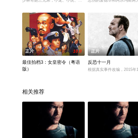
少林奇葩三兄弟，小龙、小虎、小豹，因师傅传授武功秘籍以及
悲伤的爱德华和阿尔冯斯两
正片
10.0
正片
最佳拍档3：女皇密令（粤语
反恐十一月
版）
根据真实事件改编，2015年
黑猫（许冠杰暂无内容饰）身手敏捷，小有名气。一次，他在巴
相关推荐