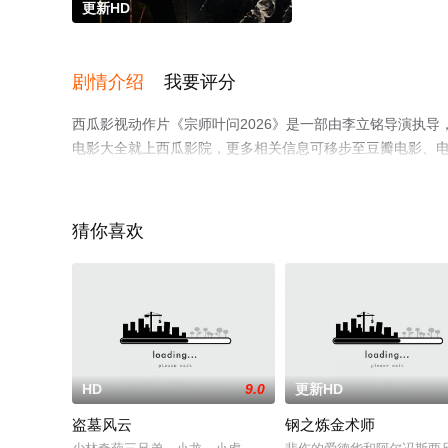
更新HD
剧情介绍
我要评分
西瓜影视动作片《宗师叶问2026》是一部由李立铭导演执
电影大全就上西瓜影院，更多相关信息可移步至豆瓣电影、
猜你喜欢
HD
9.0
更新HD
盗墓风云
钢之炼金术师