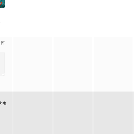
0
遗产——石狮狮阵，是如何传
魄的较量。三年后，杨天追查战友马超遇害案件，抽丝剥茧，掀出
满了消暑游客，一群凶猛的大白鲨突然闯入园区水域，把整片游乐区变成了开
影评
爬虫