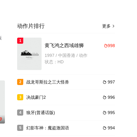
动作片排行
更多

版
1
黄飞鸿之西域雄狮
998

1997 / 中国香港 / 动作
状态：HD
战龙哥斯拉之三大怪兽
997
2

决战豪门2
996
3

狼牙(普通话版)
995
4

0
幻影车神：魔盗激国语
994
5
