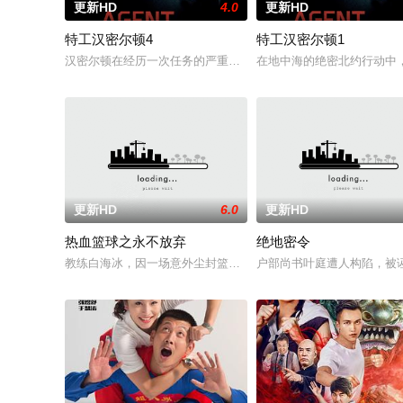
更新HD
4.0
更新HD
特工汉密尔顿4
特工汉密尔顿1
汉密尔顿在经历一次任务的严重后果后，陷入了自我毁灭的状态
在地中海的绝密北约行动中
更新HD
6.0
更新HD
热血篮球之永不放弃
绝地密令
教练白海冰，因一场意外尘封篮球梦。为完成病危师兄的嘱托，他
户部尚书叶庭遭人构陷，被