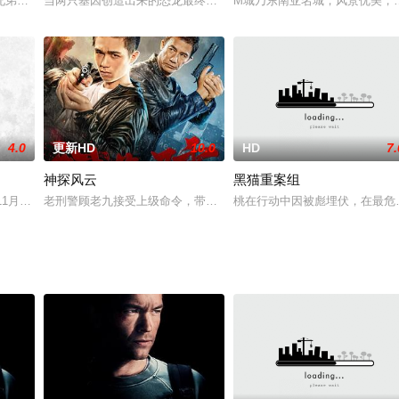
参加武术大赛之事发生争执，一气之下，小龙和小豹离开少林，寻找另一
兄弟，试图利用炼金术中最大的禁忌——人体炼成术救活撒手人寰的母亲，谁知
当两只基因创造出来的恐龙最终逍遥法外，就得靠一群雇佣兵来抓它
M城乃东南亚名城，风景优美，
4.0
更新HD
10.0
HD
7.
神探风云
黑猫重案组
11月巴黎发生一系列史无前例致命袭击事件。首席指挥官...
老刑警顾老九接受上级命令，带领文楠和方小米开办无忧事务所掩护
桃在行动中因被彪埋伏，在最危
黎时忽然遭到不明身份的女杀手袭击，当他和对手一路打斗来到铁塔时，