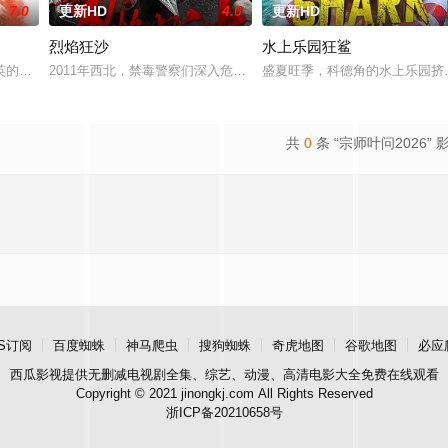
7.0
更新HD
4.0
更新HD
5.
烈焰狂沙
水上乐园狂鲨
解。在经历一次重大事件后，被迫加入保健品公司，实现了自我价值体验
英的年轻人为主人公，以他的一段人生经历为媒介。讲述了石狮当地非物质文化
2011年西北，禁毒警察们深入危险境地，与毒贩展开了一场惊心动
盛夏旺季，科德角的水上乐园挤
共
0
条 “宗师叶问2026” 
S订阅
百度蜘蛛
神马爬虫
搜狗蜘蛛
奇虎地图
谷歌地图
必应
西瓜影视
提供无删减电视剧全集、综艺、动漫、高清电影大全免费在线观看
Copyright © 2021 jinongkj.com All Rights Reserved
浙ICP备20210658号