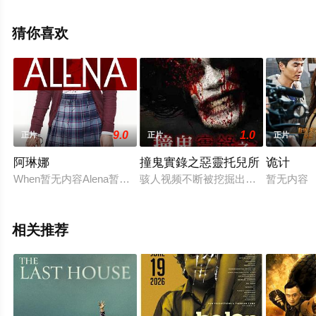
等演员精彩演绎的加拿大电影，手机免费观看高清未删减
完整版电影大全就上西瓜影院，更多相关信息可移步至豆
猜你喜欢
瓣电影、电视猫或剧情网等平台了解。
9.0
1.0
正片
正片
正片
阿琳娜
撞鬼實錄之惡靈托兒所
诡计
When暂无内容Alena暂无内容arrives暂无内容at暂无内容her暂无
骇人视频不断被挖掘出来！数十年前
暂无内容
相关推荐