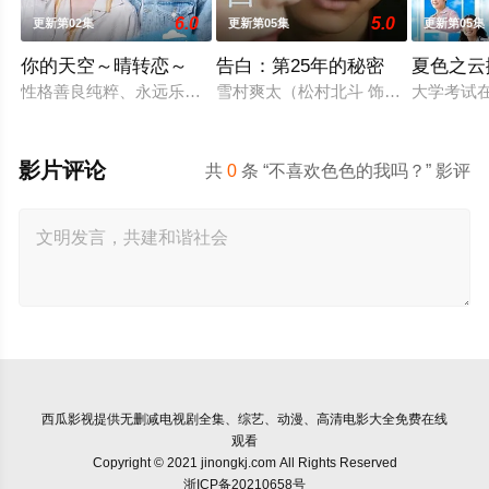
6.0
5.0
更新第02集
更新第05集
更新第05集
你的天空～晴转恋～
告白：第25年的秘密
夏色之云
性格善良纯粹、永远乐观开朗的阳光少年舟濑阳向（福田步汰 饰
雪村爽太（松村北斗 饰）自幼因一次
大学考试
影片评论
共
0
条 “不喜欢色色的我吗？” 影评
西瓜影视
提供无删减电视剧全集、综艺、动漫、高清电影大全免费在线
观看
Copyright © 2021 jinongkj.com All Rights Reserved
浙ICP备20210658号