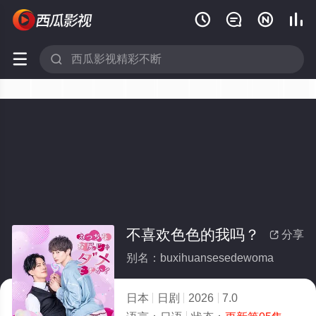






不喜欢色色的我吗？
分享

别名：buxihuansesedewoma
日本
日剧
2026
7.0