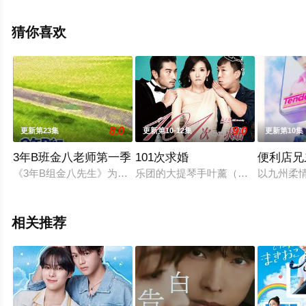
西瓜影院，更多相关信息可移步至豆瓣电视剧、电视猫或
剧情网等平台了解。
猜你喜欢
8.0
9.0
更新第23集
更新第10-12集
更新第10集
3年B班金八老师第一季
101次求婚
便利店兄
《3年B组金八先生》为东京放送（TBS）自1979年以来 历时
乐团的大提琴手叶薰（林志玲 饰）因
以九州柔
相关推荐