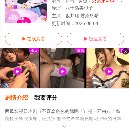
语言：
日语
状态：
更新第05集
- 免费在线观看
导演：
八十岛美也子
主演：
坂井翔,君泽悠希
更新第05集
更新时间：
2026-08-04
在线观看
极速观看


剧情介绍
我要评分
西瓜影视日本剧《不喜欢色色的我吗？》是一部由八十岛
美也子导演执导，坂井翔,君泽悠希等演员精彩演绎的日本
电视剧，手机免费观看高清未删减完整版电视剧全集就上
