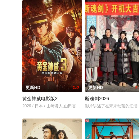
更新HD
1.0
更新HD
7
黄金神威电影版2
断魂剑2026
2026 / 日本 / 山崎贤人,山田杏奈,真荣田乡敦,工藤阿须加,柳
影片讲述了在宋末动荡的江湖