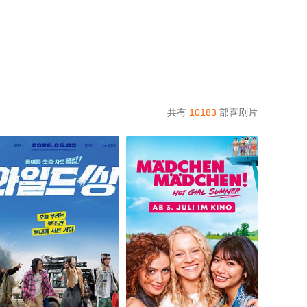
共有
10183
部喜剧片