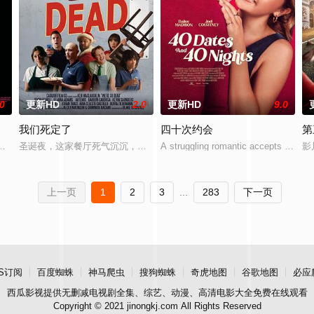
.0
更新HD
2.0
更新HD
9.0
我们死定了
四十次约会
第
早已是日常，囚犯在暴力压迫里苟且求生。年轻记者迪马斯因涉嫌杀害上
摄像师，纳鲁（沙赫巴努·萨达 饰）坚信阿富汗没有好男人。但在塔利班回归前
圣诞夜，这家餐厅死气沉沉，可谓是死气沉沉。服务员们只想熬过这一班
A struggling romantic accepts her aun
影
上一页
1
2
3
...
283
下一页
S订阅
百度蜘蛛
神马爬虫
搜狗蜘蛛
奇虎地图
谷歌地图
必应
西瓜影视
提供无删减电视剧全集、综艺、动漫、高清电影大全免费在线观看
Copyright © 2021 jinongkj.com All Rights Reserved