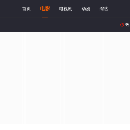
电影
首页
电视剧
动漫
综艺
热
