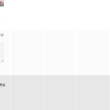
0
大神玩家进入全封闭的未知
视唯一一档以报道娱乐动态、解读文化现象、重温经典作品为内容的
的一档全民榜样健身节目。从2010年开始，《男生女生向前冲》已经连续播出
影评
爬虫