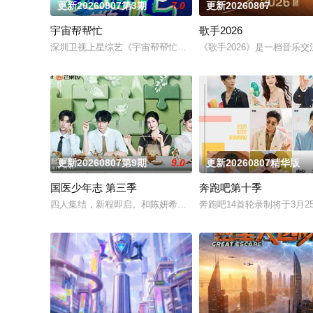
更新20260807第3期
7.0
更新20260807
宇宙帮帮忙
歌手2026
深圳卫视上星综艺《宇宙帮帮忙》是一档以文具快闪店为场景的
《歌手2026》是一档音
更新20260807第9期
9.0
更新20260807精华版
国医少年志 第三季
奔跑吧第十季
四人集结，新程即启。和陈妍希、夏之光、高卿尘、李雅娟一起
奔跑吧14首轮录制将于3月25