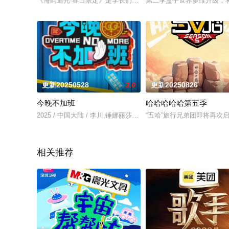
《海屿追光·春日限定》是学长们2025农历新年的第一聚，更是
第二季盒子世界多维升级，将
更新20250528
3.0
更新20250826
今晚不加班
哈哈哈哈哈第五季
2025 / 中国大陆 / 李川,锤娜丽莎,余有矿,张维威,何广智,庞博
“五哈”旅行兄弟团即将再
相关推荐