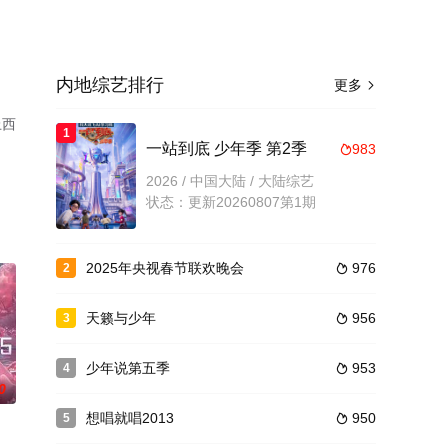
内地综艺排行
更多

上西
1
一站到底 少年季 第2季
983

2026 / 中国大陆 / 大陆综艺
状态：更新20260807第1期
2025年央视春节联欢晚会
976
2

天籁与少年
956
3

少年说第五季
953
4

0
想唱就唱2013
950
5
