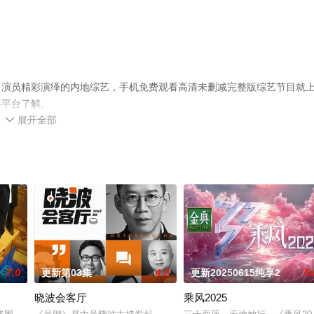
多演员精彩演绎的内地综艺，手机免费观看高清未删减完整版综艺节目就
等平台了解。
展开全部

7.0
更新第03集
4.0
更新20250615纯享2
5.
晓波会客厅
乘风2025