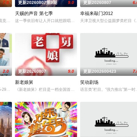
7.0
更新20260807第9期
9.0
更新20260807
6.
天赐的声音 第七季
幸福来敲门2012
真人秀。
乐交流竞技节目。节目集结全球实力唱将，在每周的直播比拼中高能开唱，演绎各
这一季依旧有让人开口就想跟唱的歌，有意想不到的合作搭档，更有
天津卫视大型公益圆梦类栏目《
2.0
更新20260807
9.0
更新2002600423
7.
新老娘舅
笑动剧场
，走进中医的万千世界，从草木到经络，从领悟到亲手实践。
-29日开启
《新老娘舅》栏目是一档全国首创的调解类谈话节目，由新娱乐和上
语言类”栏目。“强力推出”第一时