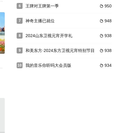
到10个充满不确定性的平
笑风生的气氛中，吴老师和他的朋友们以个人化的表达，就公共空间
25》首度走向户外，与她们共同打造“没有天花板”的户外公演！她们脚步奔涌
王牌对王牌第一季
950
6

神奇主播已就位
948
7

2024山东卫视元宵开学礼
938
8

0
和美东方·2024东方卫视元宵特别节目
938
9

我的音乐你听吗大会员版
934
10

爸们获得妻子的“批准”得到一场意外的假期，来自天南地北的
第三季邀胡夏、希林娜依·高、白举纲、陆虎组成“寻音乐队”，寻音乐队将继续