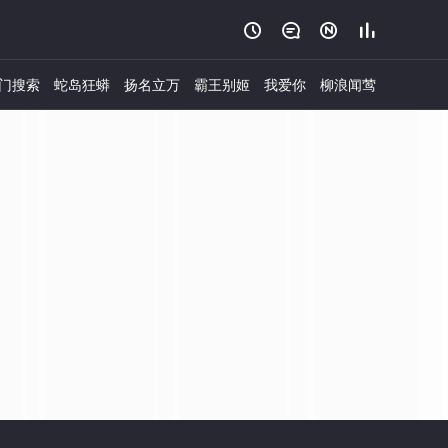




门搜索
蛇岛狂蟒
扬名立万
霸王别姬
我爱你
柳浪闻莺