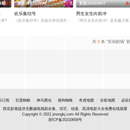
3期
2.0
更新202160804
4.0
更新20260807
6.
版
欢乐集结号
男生女生向前冲
是芒果TV超大型密室逃脱真人秀《密室大逃脱》的官方定制衍生节目。节目邀请
《欢乐集结号》在娱乐资讯类栏目中一枝独秀，领跑全国，是辽宁卫
《男生女生向前冲》是安徽卫视
共
0
条 “笑动剧场” 
S订阅
百度蜘蛛
神马爬虫
搜狗蜘蛛
奇虎地图
谷歌地图
必应
西瓜影视
提供无删减电视剧全集、综艺、动漫、高清电影大全免费在线观看
Copyright © 2021 jinongkj.com All Rights Reserved
浙ICP备20210658号