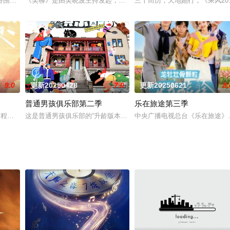
一场春日的限定旅行。学长们在聚餐上临时起意，决定开启限时一天
围绕“从盒子里看世界”的概念，解锁人生无限可能。节目中，明星玩家被输送
《吴聊》是由吴晓波主持发起，与两位嘉宾对谈的轻对话节目。在谈
三十而历，天地她行，《乘风20
9.0
更新20250428
7.0
更新20250621
8.
普通男孩俱乐部第二季
乐在旅途第三季
次启程，《哈哈哈哈哈》第五季步履不停探索祖国广阔土地，把快乐继续传递。
这是普通男孩俱乐部的“升龄版本”，也是一次奶爸的社交观察：一群奶
中央广播电视总台《乐在旅途》