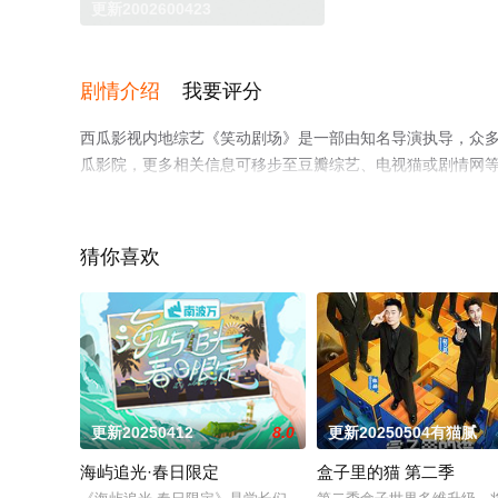
更新2002600423
剧情介绍
我要评分
西瓜影视内地综艺《笑动剧场》是一部由知名导演执导，众
瓜影院，更多相关信息可移步至豆瓣综艺、电视猫或剧情网
猜你喜欢
更新20250412
8.0
更新20250504有猫腻
海屿追光·春日限定
盒子里的猫 第二季