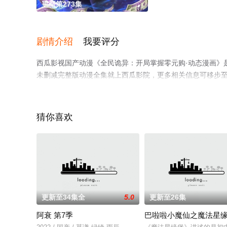
更新第273集
剧情介绍
我要评分
西瓜影视国产动漫《全民诡异：开局掌握零元购·动态漫画》
未删减完整版动漫全集就上西瓜影院，更多相关信息可移步
猜你喜欢
更新至34集全
5.0
更新至26集
阿衰 第7季
巴啦啦小魔仙之魔法星