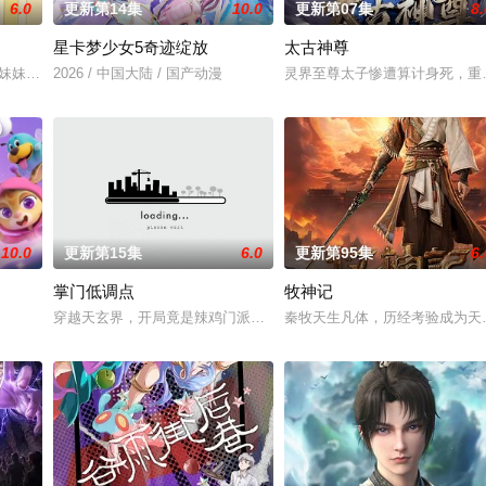
6.0
更新第14集
10.0
更新第07集
8.
星卡梦少女5奇迹绽放
太古神尊
禁地死亡峡谷。必死无疑的秦尘，却意外触发神秘古剑的力量…… 三
妹妹"一跃成为肩负责任的"大姐姐"，而乔治从集万千宠爱
2026 / 中国大陆 / 国产动漫
灵界至尊太子惨遭算计身死，重
10.0
更新第15集
6.0
更新第95集
6.
掌门低调点
牧神记
孩子们迎来了老师、家长们更多的“关爱”，也面临着新的成长挑战，
穿越天玄界，开局竟是辣鸡门派掌门人！都市氪金人重生游戏异界，
秦牧天生凡体，历经考验成为天