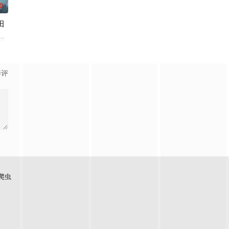
0
田
繁星坠落的荒漠， 穿过现实的迷宫，欢迎光临“谷雨街后巷”
凡体凡命，受尽天道界众人部夷厌弃甚至要被夺去神子身份，贬入凡间。直到
之眼解析万物，他借众神之
影评
爬虫