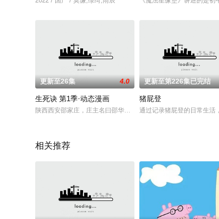
2022 / 国产 / 莫谦,绿绮,雨辰
《魔法星缘堡》讲述的是初
更新至26集
4.0
更新至第226集已完结
生死诀 第1季·动态漫画
猪屁登
陕西西安邵家庄，庄主名曰邵华山。才高八斗前途无量，上至西
通过记录猪屁登的日常生活
相关推荐