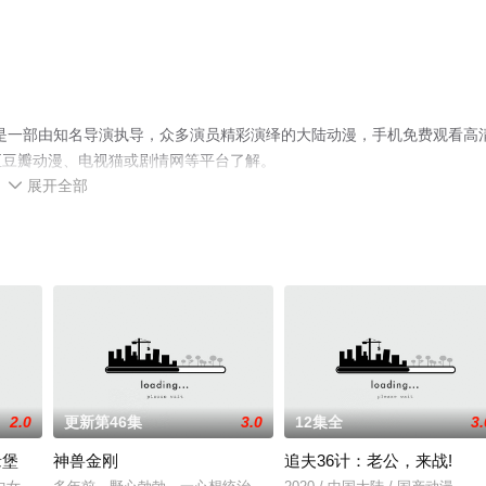
是一部由知名导演执导，众多演员精彩演绎的大陆动漫，手机免费观看高
至豆瓣动漫、电视猫或剧情网等平台了解。
展开全部

2.0
更新第46集
3.0
12集全
3.
缘堡
神兽金刚
追夫36计：老公，来战!