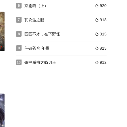
开启奇妙的魔法守护之旅的过
，宇宙盟主北斗星王为了阻止他，在经过一番激烈的宇宙大战后，终
京剧猫（上）
920
6

瓦坎达之眼
918
7

区区不才，在下野怪
915
8

0
斗破苍穹 年番
913
9

铁甲威虫之骑刃王
912
10

世界命运的超强能力，在执行外卖派单的路上总是遇到各种麻烦，不
规则逆天改命历经绝世旷恋，事业爱情双丰收。看拿到热血少年漫剧本的大女