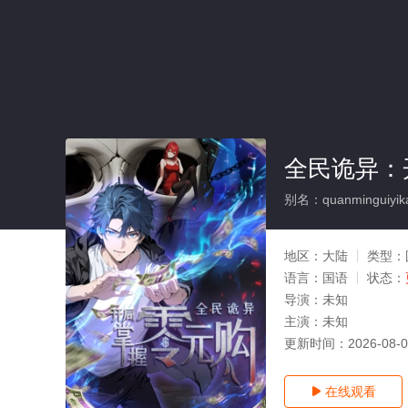
全民诡异：
别名：quanminguiyika
地区：
大陆
类型：
语言：
国语
状态：
导演：
未知
主演：
未知
更新时间：
2026-08-
在线观看
