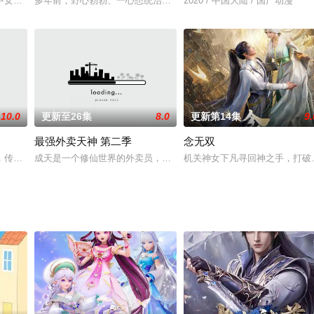
中女生夏乐彤、白尹玥和颜可可在三只魔法使者的引领下成为巴啦啦星缘少女，
多年前，野心勃勃、一心想统治宇宙的黑暗大帝危害环境、破坏和平
2020 / 中国大陆 / 国产动漫
10.0
更新至26集
8.0
更新第14集
9.
最强外卖天神 第二季
念无双
安誉素王府，下至劳苦大众都对其敬爱有加。堂堂状元之才，却在翰林院
，传递有爱，正能量的生活态度，幽默搞笑神转折
成天是一个修仙世界的外卖员，看似普通的外表，但是却承担了关乎
机关神女下凡寻回神之手，打破