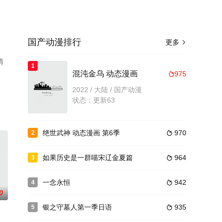
国产动漫排行
更多

清
1
混沌金乌 动态漫画
975

2022 / 大陆 / 国产动漫
状态：更新63
绝世武神 动态漫画 第6季
970
2

如果历史是一群喵宋辽金夏篇
964
3

一念永恒
942
4

0
银之守墓人第一季日语
935
5
