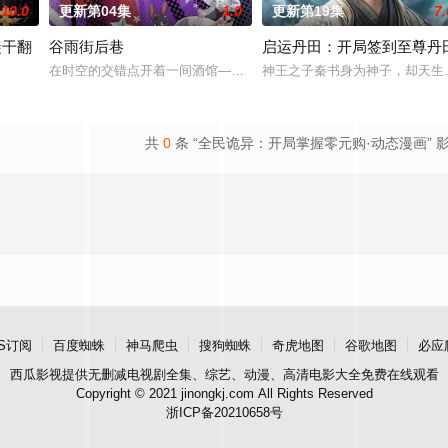
10.0
更新第04集
1.0
更新第19集
7.
徒干翻
谷雨街后巷
启运丹田：开局签到至尊丹
亿林氏集团，甚至下药谋害她与外公。她结识受尽原生家庭拖累的苏洛，
在时空的交错点开着一间酒馆——谷雨街后巷。 无论城市的角落，还是
神王之子秦书身为神子，却天生
戏，新手保护期即将结束，他急中生智假扮神明“太初之主”蒙混过关。凭借推理
共
0
条 “全民诡异：开局掌握零元购·动态漫画” 
S订阅
百度蜘蛛
神马爬虫
搜狗蜘蛛
奇虎地图
谷歌地图
必应
西瓜影视
提供无删减电视剧全集、综艺、动漫、高清电影大全免费在线观看
Copyright © 2021 jinongkj.com All Rights Reserved
浙ICP备20210658号