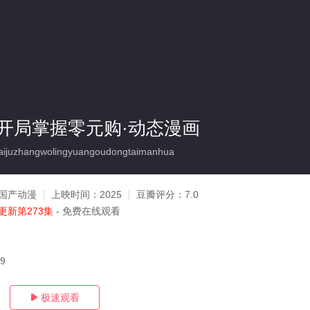
开局掌握零元购·动态漫画
ijuzhangwolingyuangoudongtaimanhua
国产动漫
上映时间：
2025
豆瓣评分：
7.0
更新第273集
- 免费在线观看
09
极速观看
