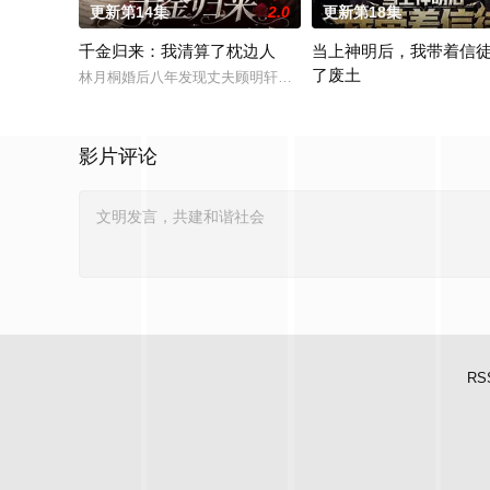
更新第14集
2.0
更新第18集
千金归来：我清算了枕边人
当上神明后，我带着信
了废土
林月桐婚后八年发现丈夫顾明轩联合情人苏婉、婆家图谋自家百
大学生楚寒误入废土神选游
影片评论
RS