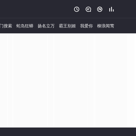




门搜索
蛇岛狂蟒
扬名立万
霸王别姬
我爱你
柳浪闻莺