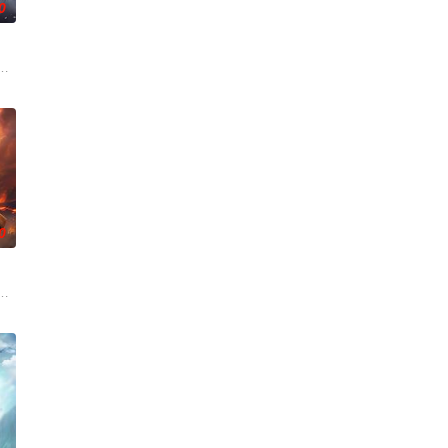
0
生跌落凡尘沦为底层杂役！身怀绝世造化神丹与逆天功法，仅凭一柄锈剑掀翻
0
拿玩家当走狗，收世界主角做小弟，论装逼我只认天下第一！
魔教教主，被延康国封为第一任太学博士。延康国叛乱之战中秦牧引来魔神，