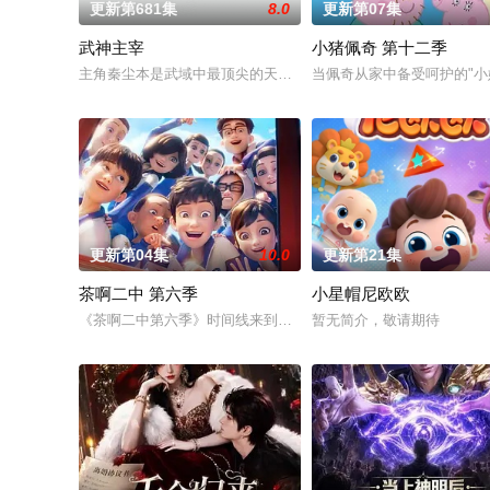
更新第681集
8.0
更新第07集
武神主宰
小猪佩奇 第十二季
主角秦尘本是武域中最顶尖的天才强者，却遭歹人暗算，陨落大陆
当佩奇从家中备受呵护的"小
更新第04集
10.0
更新第21集
茶啊二中 第六季
小星帽尼欧欧
《茶啊二中第六季》时间线来到初三，欢乐的校园日常仍在继续，
暂无简介，敬请期待