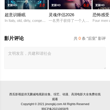
3.0
6.0
更新HD
更新HD
更新HD
超意识睡眠
灵魂伴侣2026
恐怖感受
In Italy, old, dirty, congested prisons full of violence and
一名男子获得了一个人工智能机器人
Four men w
影片评论
共
0
条 “后室” 影评
西瓜影视
提供无删减电视剧全集、综艺、动漫、高清电影大全免费在线
观看
Copyright © 2021 jinongkj.com All Rights Reserved
浙ICP备20210658号