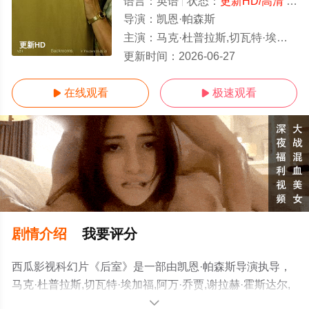
语言：
英语
状态：
更新HD/高清
- 免费在线观看
导演：
凯恩·帕森斯
主演：
马克·杜普拉斯,切瓦特·埃加福,阿万·乔贾,谢拉赫·霍斯达尔,托比·哈格雷夫,雷娜特·赖因斯夫,卢基塔·麦克斯韦尔,芬恩·本尼特,米拉尼亚·克尔,菲利普·格
更新HD
更新时间：
2026-06-27
在线观看
极速观看


剧情介绍
我要评分
西瓜影视科幻片《后室》是一部由凯恩·帕森斯导演执导，
马克·杜普拉斯,切瓦特·埃加福,阿万·乔贾,谢拉赫·霍斯达尔,
托比·哈格雷夫,雷娜特·赖因斯夫,卢基塔·麦克斯韦尔,芬恩·
